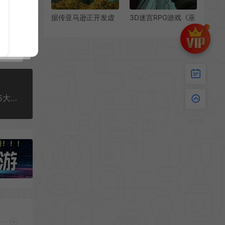
据传亚马逊正开发虚
3D迷宫RPG游戏《巫
幻5新作团队包含许
术VD》PC版上线
多著名网游开发者
Steam
《流放之路2》跻身Steam史上游玩人数最多的第15大游戏