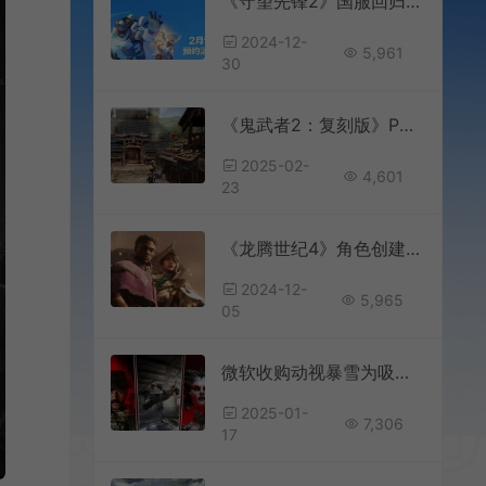
《守望先锋2》国服回归时间 2025年2月19日上线
2024-12-
5,961
30
《鬼武者2：复刻版》PC版采用D加密 配置发布
2025-02-
4,601
23
《龙腾世纪4》角色创建器现已独立免费提供
2024-12-
5,965
05
微软收购动视暴雪为吸引更多玩家订阅服务 收效不理想
2025-01-
7,306
17