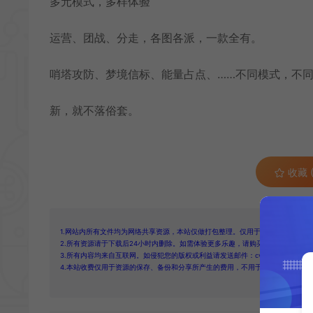
多元模式，多样体验
运营、团战、分走，各图各派，一款全有。
哨塔攻防、梦境信标、能量占点、……不同模式，不
新，就不落俗套。
收藏 (
1.网站内所有文件均为网络共享资源，本站仅做打包整理。仅用于学习交流，严禁
2.所有资源请于下载后24小时内删除。如需体验更多乐趣，请购买正版！
3.所有内容均来自互联网。如侵犯您的版权或利益请发送邮件：cvformat#gmail.com
4.本站收费仅用于资源的保存、备份和分享所产生的费用，不用于盈利，亦无任何