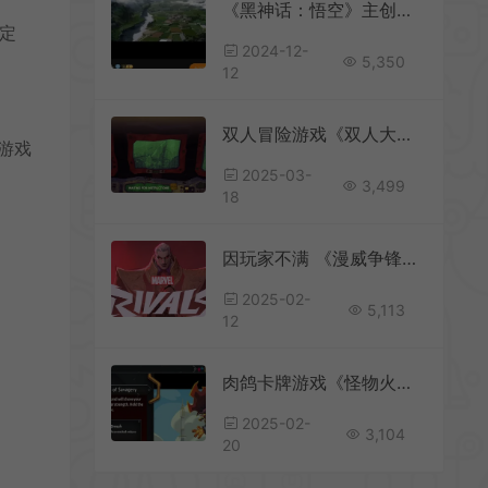
《黑神话：悟空》主创冯骥和杨奇已抵达美国
待定
2024-12-
5,350
12
双人冒险游戏《双人大逃脱：失落的潜艇》Steam页面开放
的游戏
2025-03-
3,499
18
因玩家不满 《漫威争锋》宣布取消赛季中排位重置
2025-02-
5,113
12
肉鸽卡牌游戏《怪物火车2》Steam试玩版已上线
2025-02-
3,104
20