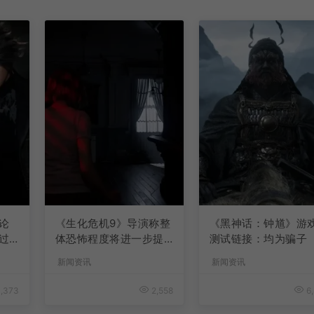
论
《生化危机9》导演称整
《黑神话：钟馗》游
过
体恐怖程度将进一步提
测试链接：均为骗子
升
新闻资讯
新闻资讯
,373
2,558
6,