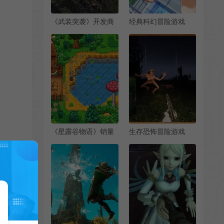
《武装突袭》开发商
经典科幻冒险游戏
本财年收入跃升34%
《Never 7》Steam
至6080万美元
页面开放
《星露谷物语》销量
生存恐怖冒险游戏
已超4100万份 依然
《灰烬之中》登陆
保持热度
Steam