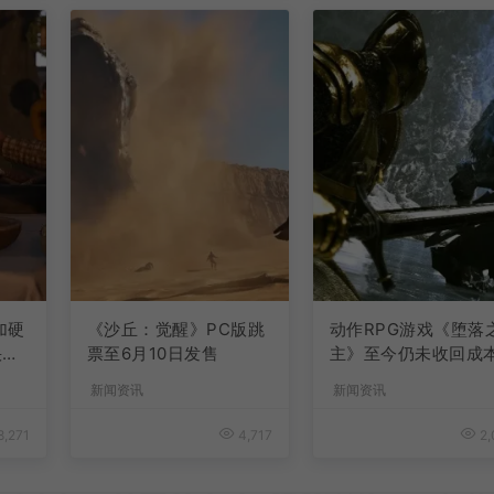
加硬
《沙丘：觉醒》PC版跳
动作RPG游戏《堕落
快速
票至6月10日发售
主》至今仍未收回成
新闻资讯
新闻资讯
8,271
4,717
2,