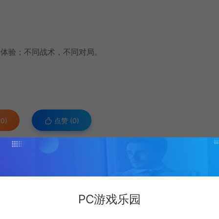
同体验；不同战术，不同对局。
0)
点赞 (
0
)
商业用途，否则自行承担后果。
 (#换为@)
盈利。
PC游戏乐园