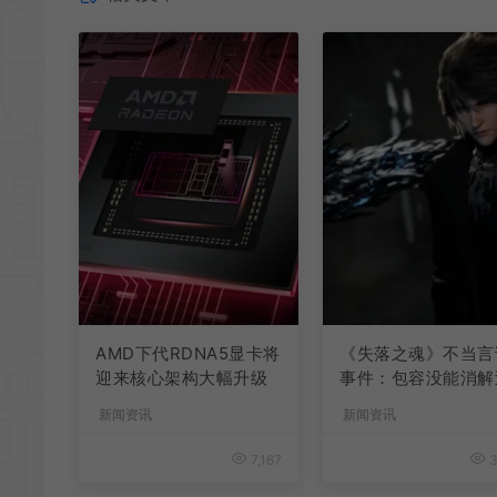
AMD下代RDNA5显卡将
《失落之魂》不当言
迎来核心架构大幅升级
事件：包容没能消解
激言论
新闻资讯
新闻资讯
7,167
3