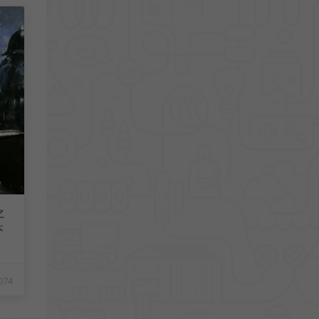
之
本
074