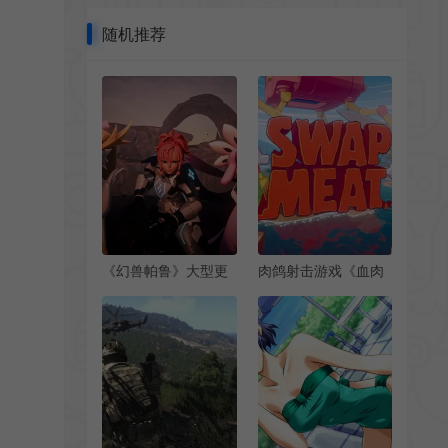
随机推荐
《幻兽帕鲁》大型更
肉鸽射击游戏《血肉
新“Feybreak”12月23
交换》将于下周开启
日上线
测试