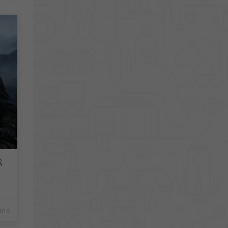
戏
818