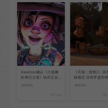
Gearbox确认《小缇娜
《天国：拯救2》添
的奇幻之地》续作正在
核模式 没有罗盘和
开发中
旅行
新闻资讯
新闻资讯
7,618