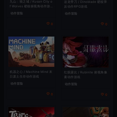
九山：狼之城 / Kusan City o
这龙带刀 / Dinoblade 硬核弹
f Wolves 硬核俯视角动作游
反动作RPG游戏
戏
动作冒险
动作冒险
0
0
机器之心 / Machine Mind 末
红眼露比 / Rubinite 俯视角像
日废土生存动作游戏
素动作游戏
动作冒险
动作冒险
0
0