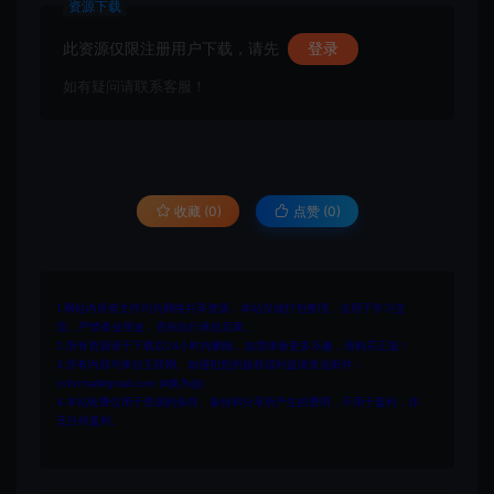
资源下载
此资源仅限注册用户下载，请先
登录
如有疑问请联系客服！
收藏 (0)
点赞 (
0
)
1.网站内所有文件均为网络共享资源，本站仅做打包整理。仅用于学习交
流，严禁商业用途，否则自行承担后果。
2.所有资源请于下载后24小时内删除。如需体验更多乐趣，请购买正版！
3.所有内容均来自互联网。如侵犯您的版权或利益请发送邮件：
cvformat#gmail.com (#换为@)
4.本站收费仅用于资源的保存、备份和分享所产生的费用，不用于盈利，亦
无任何盈利。