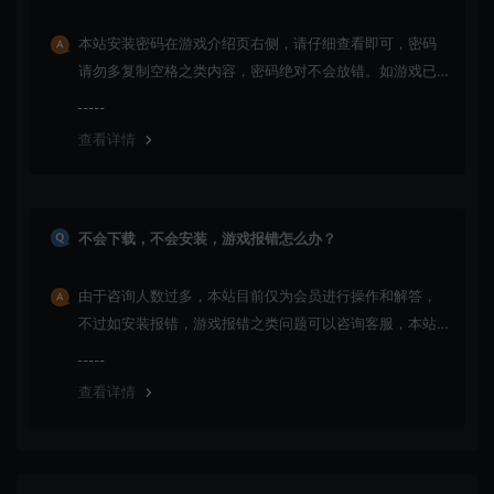
本站安装密码在游戏介绍页右侧，请仔细查看即可，密码
请勿多复制空格之类内容，密码绝对不会放错。如游戏已
更新多次版本，旧版本可能与新版密码不同，请下载最新
版安装即可。
查看详情
不会下载，不会安装，游戏报错怎么办？
由于咨询人数过多，本站目前仅为会员进行操作和解答，
不过如安装报错，游戏报错之类问题可以咨询客服，本站
会竭诚为您服务。网盘下载之类问题请自行搜索学习！谢
谢！
查看详情