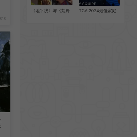
《地平线》与《荒野
TGA 2024最佳家庭
起源》女角对比：还
游戏：《宇宙机器
818
是腾讯的更漂亮
人》
之
本