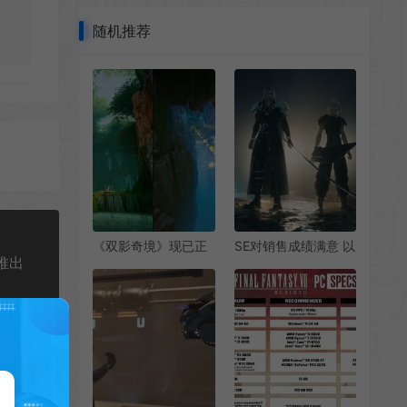
随机推荐
《双影奇境》现已正
SE对销售成绩满意 以
推出
式发售 在线峰值超3
后不再推出独占游戏
万人