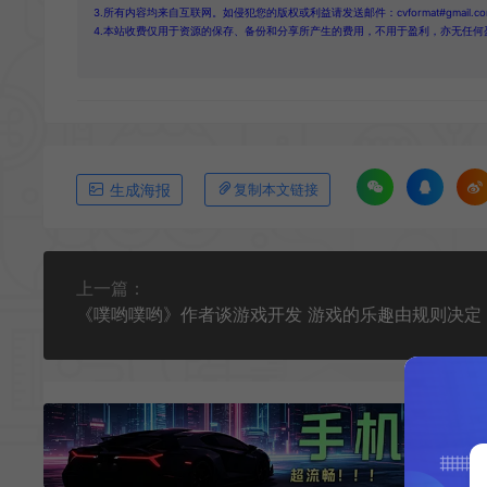
3.所有内容均来自互联网。如侵犯您的版权或利益请发送邮件：cvformat#gmail.com
4.本站收费仅用于资源的保存、备份和分享所产生的费用，不用于盈利，亦无任何
生成海报
复制本文链接
上一篇：
《噗哟噗哟》作者谈游戏开发 游戏的乐趣由规则决定