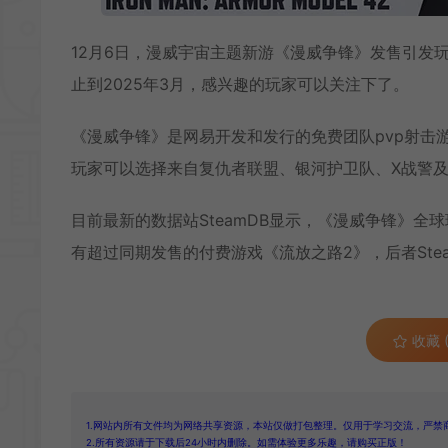
12月6日，漫威宇宙主题新游《漫威争锋》发售引发
止到2025年3月，感兴趣的玩家可以关注下了。
《漫威争锋》是网易开发和发行的免费团队pvp射击游戏，，登
玩家可以选择来自复仇者联盟、银河护卫队、X战警
目前最新的数据站SteamDB显示，《漫威争锋》全
有超过同期发售的付费游戏《流放之路2》，后者Stea
收藏 (
1.网站内所有文件均为网络共享资源，本站仅做打包整理。仅用于学习交流，严禁
2.所有资源请于下载后24小时内删除。如需体验更多乐趣，请购买正版！