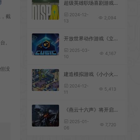
超级英雄职场喜剧游戏《Dispatch》发布视频预告片
2024-12-
题，截
2,094
13
开放世界动作游戏《立方体奥德赛》已推出试玩Demo
平台。
2025-03-
4,167
10
，但没
建造模拟游戏《小小火箭实验室》2025年登陆Steam和Switch平台
2024-12-
5,413
11
《燕云十六声》将开启移动端公测 有更多可探索区域
2025-01-
7,720
06