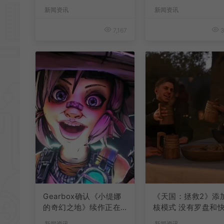
激言论
新闻资讯
新闻资讯
7,167
3
Gearbox确认《小缇娜
《天国：拯救2》添
的奇幻之地》续作正在
核模式 没有罗盘和
开发中
旅行
新闻资讯
新闻资讯