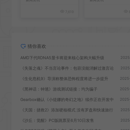
7,619
8
猜你喜欢
AMD下代RDNA5显卡将迎来核心架构大幅升级
2025
《失落之魂》不当言论事件：包容没能消解过激言论
2025
《生化危机9》导演称整体恐怖程度将进一步提升
2025
《黑神话：钟馗》游戏测试链接：均为骗子
2025
Gearbox确认《小缇娜的奇幻之地》续作正在开发中
2025
《天国：拯救2》添加硬核模式 没有罗盘和快速旅行
2025
《沙丘：觉醒》PC版跳票至6月10日发售
2025