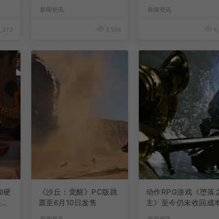
升
新闻资讯
新闻资讯
,373
2,558
6,
加硬
《沙丘：觉醒》PC版跳
动作RPG游戏《堕落
快速
票至6月10日发售
主》至今仍未收回成
新闻资讯
新闻资讯