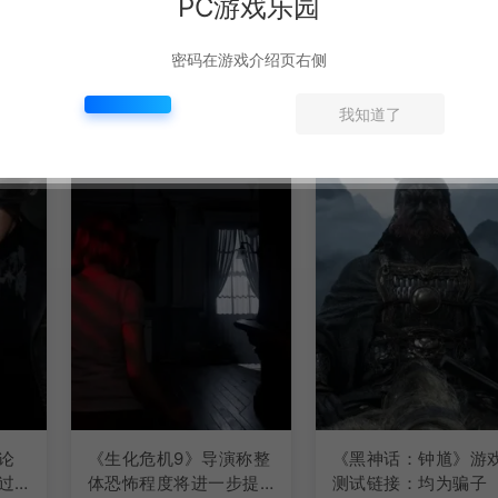
PC游戏乐园
密码在游戏介绍页右侧
我知道了
论
《生化危机9》导演称整
《黑神话：钟馗》游
过
体恐怖程度将进一步提
测试链接：均为骗子