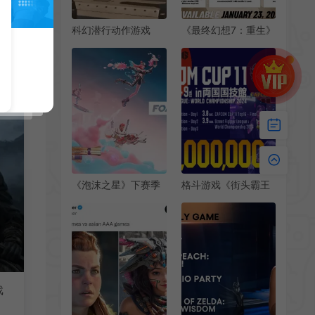
科幻潜行动作游戏
《最终幻想7：重生》
《钢铁之种》新预告
PC配置需求 最低需
发布
要2060显卡
《泡沫之星》下赛季
格斗游戏《街头霸王
结束后仍将保持在线
6》官方世界大赛开
状态并可玩
幕 奖金100万美元
戏