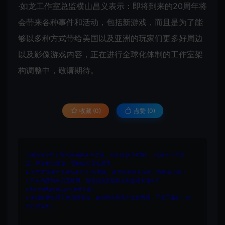
·如龙工作室总监横山昌义表示：即将到来的20周年将
会带来各种事件和活动，包括新游戏，而且是为了能
够以多种方式带给美国以及亚洲的玩家们更多好周边
以及影像游戏内容，正在进行全球化体制的工作室架
构调整中，敬请期待。
收藏 (0)
点赞 (
0
)
1.网站内所有文件均为网络共享资源，本站仅做打包整理。仅用于学习交
流，严禁商业用途，否则自行承担后果。
2.所有资源请于下载后24小时内删除。如需体验更多乐趣，请购买正版！
3.所有内容均来自互联网。如侵犯您的版权或利益请发送邮件：
cvformat#gmail.com (#换为@)
4.本站收费仅用于资源的保存、备份和分享所产生的费用，不用于盈利，亦
无任何盈利。