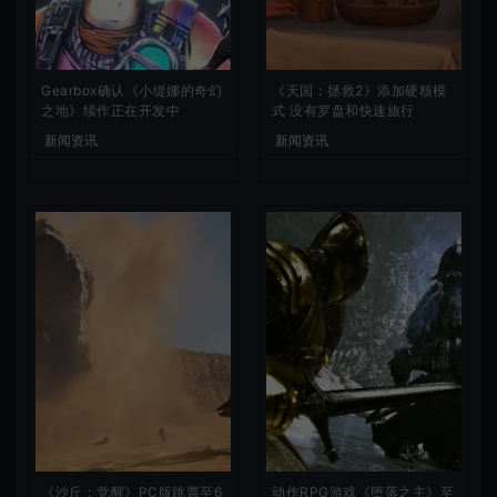
Gearbox确认《小缇娜的奇幻
《天国：拯救2》添加硬核模
之地》续作正在开发中
式 没有罗盘和快速旅行
新闻资讯
新闻资讯
《沙丘：觉醒》PC版跳票至6
动作RPG游戏《堕落之主》至