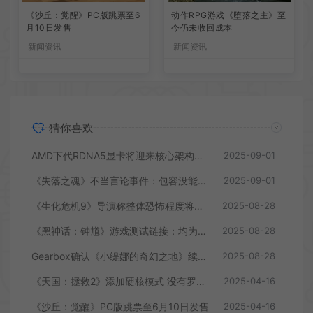
《沙丘：觉醒》PC版跳票至6
动作RPG游戏《堕落之主》至
月10日发售
今仍未收回成本
新闻资讯
新闻资讯
猜你喜欢
AMD下代RDNA5显卡将迎来核心架构大幅升级
2025-09-01
《失落之魂》不当言论事件：包容没能消解过激言论
2025-09-01
《生化危机9》导演称整体恐怖程度将进一步提升
2025-08-28
《黑神话：钟馗》游戏测试链接：均为骗子
2025-08-28
Gearbox确认《小缇娜的奇幻之地》续作正在开发中
2025-08-28
《天国：拯救2》添加硬核模式 没有罗盘和快速旅行
2025-04-16
《沙丘：觉醒》PC版跳票至6月10日发售
2025-04-16