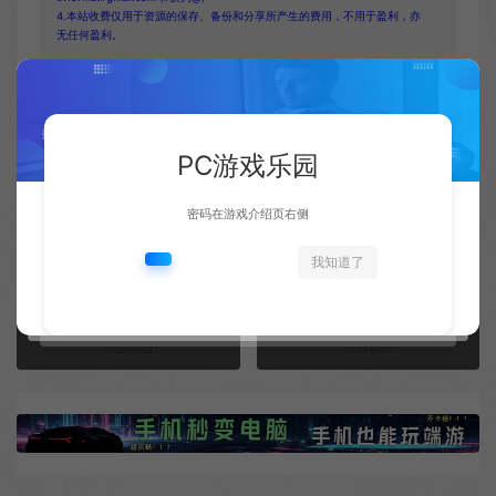
4.本站收费仅用于资源的保存、备份和分享所产生的费用，不用于盈利，亦
无任何盈利。
PC游戏乐园
复制本文链接
生成海报
密码在游戏介绍页右侧
我知道了
上一篇：
下一篇：
2V2街机格斗游戏《柴油遗产：无耻时代》现已正式推出 好评不断
《燕云十六声》公布公测日期 游戏内将迎来大量优化