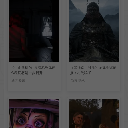
《生化危机9》导演称整体恐
《黑神话：钟馗》游戏测试链
怖程度将进一步提升
接：均为骗子
新闻资讯
新闻资讯