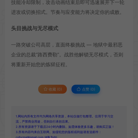
技能冷却限制，攻击动画结束后即可迅速展开下一轮
进攻或切换招式。节奏与应变能力将决定你的成败。
头目挑战与无尽模式
一路突破公司高层，直面终极挑战 — 地狱中最邪恶
企业的总裁“路西费勒”。战胜他解锁无尽模式，否则
将重新开始您的炼狱征程。
收藏 (0)
点赞 (
0
)
1.网站内所有文件均为网络共享资源，本站仅做打包整理。仅用于学习交
流，严禁商业用途，否则自行承担后果。
2.所有资源请于下载后24小时内删除。如需体验更多乐趣，请购买正版！
3.所有内容均来自互联网。如侵犯您的版权或利益请发送邮件：
cvformat#gmail.com (#换为@)