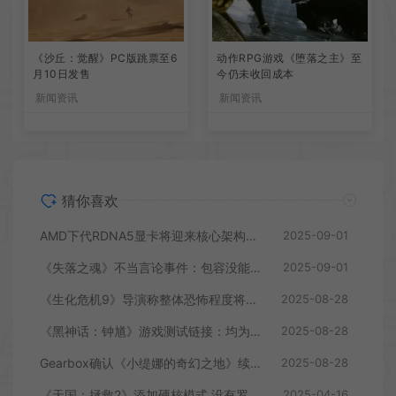
《沙丘：觉醒》PC版跳票至6
动作RPG游戏《堕落之主》至
月10日发售
今仍未收回成本
新闻资讯
新闻资讯
猜你喜欢
AMD下代RDNA5显卡将迎来核心架构大幅升级
2025-09-01
《失落之魂》不当言论事件：包容没能消解过激言论
2025-09-01
《生化危机9》导演称整体恐怖程度将进一步提升
2025-08-28
《黑神话：钟馗》游戏测试链接：均为骗子
2025-08-28
Gearbox确认《小缇娜的奇幻之地》续作正在开发中
2025-08-28
《天国：拯救2》添加硬核模式 没有罗盘和快速旅行
2025-04-16