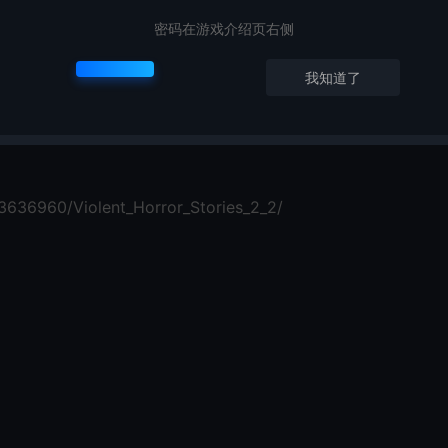
密码在游戏介绍页右侧
en, Alex Grim, INDIEPUNK, Bober Bros, myceliumforest, Un
我知道了
3636960/Violent_Horror_Stories_2_2/