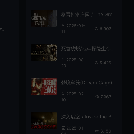
格雷特洛庄园 / The Gretlow Tapes 第一人称恐怖游戏
2026-01-
全。
6,902
11
死首残蜕/地牢探险生存恐怖游戏 Caput Mortum 下载
2025-08-
5,426
29
梦境牢笼(Dream Cage)超自然恐怖悬疑游戏|下载
2025-02-
7,967
10
深入后室 / Inside the Backrooms 诡异恐怖生存游戏
2025-01-
3,150
06