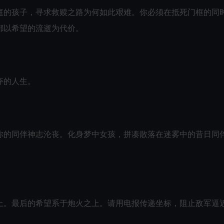
庭的孩子，寻求救赎之路为何如此艰难。你必须在抵死门框的同
都以希望的流逝为代价。
夺的人生。
你的同伴神志沦丧。化身梦中女孩，拼凑散落在迷雾中的昔日同
土。最后的希望系于炮火之上。请用电报传递坐标，阻止敌军逼