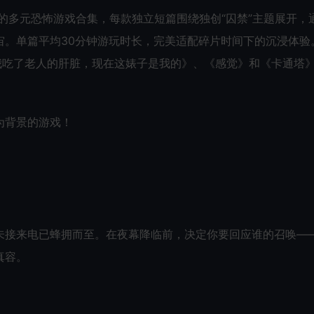
独立艺术家打造的多元恐怖游戏合集，每款独立短篇围绕独创“囚禁”主题展开，
。单篇平均30分钟游玩时长，完美适配碎片时间下的沉浸体验
我吃了老人的肝脏，现在这婊子是我的》、《感觉》和《卡通塔
为背景的游戏！
未接来电已蜂拥而至。在夜幕降临前，决定你要回应谁的召唤—
真容。