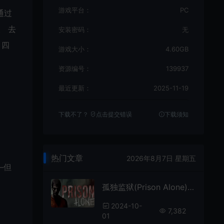
游戏平台：
PC
通过
。 去
安装密码：
无
》四
游戏大小：
4.60GB
资源编号：
139937
最近更新：
2025-11-19
下载不了？
点击提交错误
下载须知
热门文章
2026年8月7日 星期五
—但
孤独监狱(Prison Alone)简中|PC|AVG|心理恐怖游戏
2024-10-
7,382
01