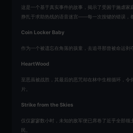
这是一个基于真实事件的故事，揭示了受困于施虐家
挣扎于求助热线的语音迷宫——每一次按键的错误，
Coin Locker Baby
作为一个被遗忘在角落的孩童，去追寻那曾被命运剥
HeartWood
至恶虽被战胜，其最后的恶咒却在林中生根循环，令
片。
Strike from the Skies
仅仅寥寥数小时，未知的敌军便已席卷了近乎全部领
民。