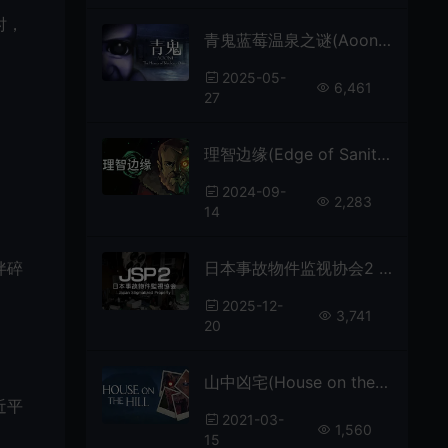
时，
青鬼蓝莓温泉之谜(Aooni：The Horror of Blueberry Onsen)生存恐怖逃脱游戏|下载
2025-05-
6,461
27
理智边缘(Edge of Sanity)简中|PC|AVG|克苏鲁2D画面心理生存恐怖游戏
2024-09-
2,283
14
日本事故物件监视协会2 / Japan Stigmatized Property 2 异常监控恐怖游戏
伴碎
2025-12-
3,741
20
山中凶宅(House on the Hill)简中|PC|AVG|第一人称惊悚恐怖冒险游戏
近平
2021-03-
1,560
15