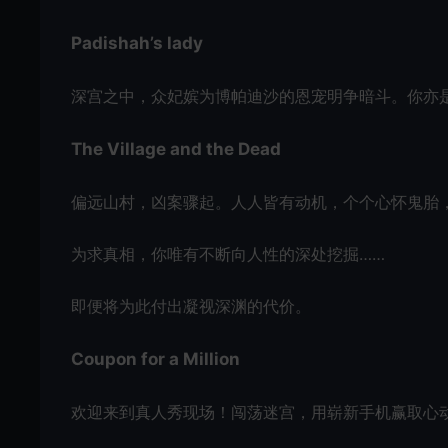
Padishah’s lady
深宫之中，众妃嫔为博帕迪沙的恩宠明争暗斗。你亦
The Village and the Dead
偏远山村，凶案骤起。人人皆有动机，个个心怀鬼胎
为求真相，你唯有不断向人性的深处挖掘……
即便将为此付出凝视深渊的代价。
Coupon for a Million
欢迎来到真人秀现场！闯荡迷宫，用崭新手机赢取心