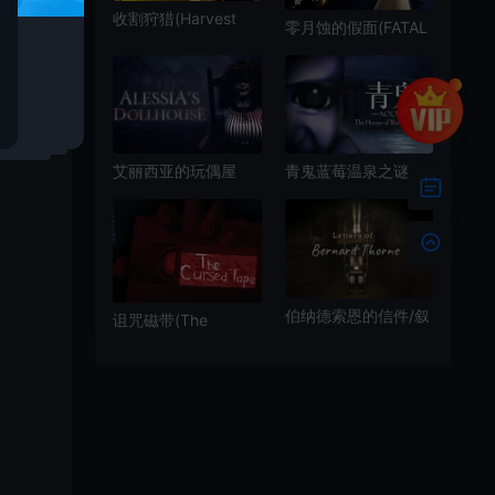
收割狩猎(Harvest
零月蚀的假面(FATAL
Hunt)第一人称生存恐
FRAME MOL)简
怖游戏|下载
中|PC|AVG|DLC|修
iOwl,
改器|和风恐怖冒险游
戏
青鬼蓝莓温泉之谜
艾丽西亚的玩偶屋
(Aooni：The Horror
(Alessia’s Dollhouse)
of Blueberry Onsen)
简中|PC|AVG|第一人
生存恐怖逃脱游戏|下
称心理恐怖游戏
载
伯纳德索恩的信件/叙
诅咒磁带(The
事驱动心理恐怖游戏
Cursed Tape)硬核解
Letters of Bernard
谜恐怖游戏|下载
Thorne 下载