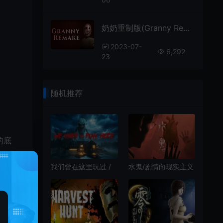
奶奶重制版(Granny Remake)黑暗生存解谜恐怖游戏|下载
2023-07-
6,292
23
随机推荐
的底
我们曾在这里玩过 /
水鬼/剧情向现实主义
We Used to Play
恐怖互动游戏
Here 恐怖探索解谜游
LakeLady 下载
戏