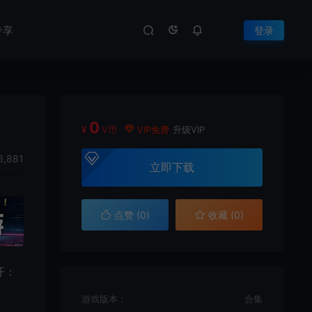
专享
登录
0
¥
V币
VIP免费
升级VIP
6,881
立即下载
点赞 (
0
)
收藏 (0)
开：
游戏版本：
合集