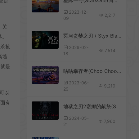
星际一号(StarsOne)简中|PC|ACT|开放世界探索冒险游戏
那是
2023-12-
2,217
09
，关
冥河贪婪之刃 / Styx Blades of Greed 第三人称潜行动作游戏
界。
烧杀抢
2026-02-
7,514
18
高墙
这就是
咕咕幸存者(Choo Choo Survivor)列车幸存者肉鸽游戏|下载
2023-06-
9,219
29
他可以
外面有
地狱之刃2塞娜的献祭(Senua’s Saga Hellblade II)沉浸式生存动作游戏|下载
2024-05-
7,960
21