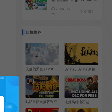
2024-06-
6,101
29
随机推荐
失落的天空 / Lost
Bylina / Bylina 斯拉
Skies 开放世界生存
夫传奇动作冒险游戏
探索游戏
咕咕披萨送披萨到空
法外枭雄滚石城
间站(GuGu Pizza)横
(Crime Boss:
版跳跃休闲动作游戏|
Rockay City)第一人