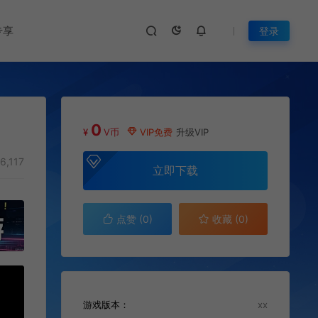
专享
登录
0
¥
V币
VIP免费
升级VIP
6,117
立即下载
点赞 (
0
)
收藏 (0)
游戏版本：
xx