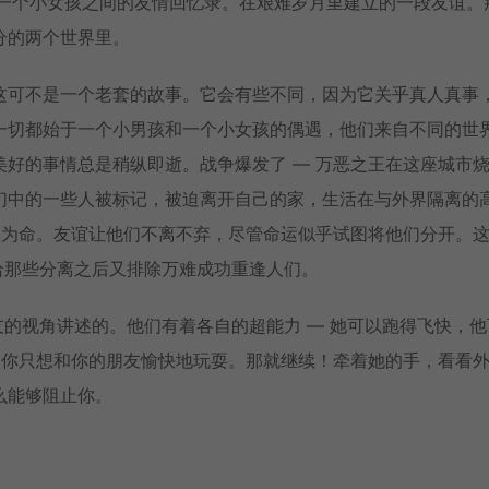
个小男孩与一个小女孩之间的友情回忆录。在艰难岁月里建立的一段友谊。
分的两个世界里。
这可不是一个老套的故事。它会有些不同，因为它关乎真人真事
一切都始于一个小男孩和一个小女孩的偶遇，他们来自不同的世
好的事情总是稍纵即逝。战争爆发了 — 万恶之王在这座城市
们中的一些人被标记，被迫离开自己的家，生活在与外界隔离的
依为命。友谊让他们不离不弃，尽管命运似乎试图将他们分开。
为了献给那些分离之后又排除万难成功重逢人们。
就的朋友的视角讲述的。他们有着各自的超能力 — 她可以跑得飞快，
。你只想和你的朋友愉快地玩耍。那就继续！牵着她的手，看看
么能够阻止你。