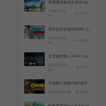
帝国霸业银河生存(Empyrion – Galactic Survival)简中|PC|ACT|3D开放世界生存冒险游戏
2021-03-
1,367
13
对不起生还者(SORRY SURVIVOR)2D顶视角动作游戏|下载
2025-05-
4,516
19
太空殖民地 / Astro Colony 无尽宇宙冒险建造游戏
2024-04-
1,771
07
古惑狼三部曲/动作闯关游戏 Crash Bandicoot N Sane Trilogy 下载
2021-01-26
1,581
蛙枪再战(Frogun Encore)简中|PC|ACT|卡通3D平台闯关动作游戏