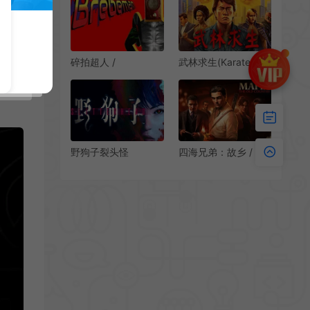
下载
称动作射击游戏|下载
碎拍超人 /
武林求生(Karate
BrebeMan 动作射击
Survivor)轻肉鸽幸存
音乐游戏
者游戏|单机|中文|动
作|免费下载
野狗子裂头怪
四海兄弟：故乡 /
(Slitterhead)恐怖动
Mafia The Old
作战斗冒险游戏|下载
Country 第三人称动
作游戏