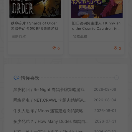
旧日铁锅炖主理人 / Kinny an
秩序碎片 / Shards of Order
d the Cosmic Cauldron 休闲
黑暗奇幻卡牌CRPG策略游戏
卡片肉鸽策略游戏
策略战棋
策略战棋
0
0
猜你喜欢
黑夜轮回 / Re Night 肉鸽卡牌策略游戏
2026-08-06
网络爬虫 / NET.CRAWL 卡组肉鸽解谜策略游戏
2026-08-04
牛头人迷阵 / Minos 迷宫建造肉鸽策略游戏
2026-08-01
多少兄弟？ / How Many Dudes 肉鸽自走棋游戏
2026-07-31
长官，兽人大军冲上来了 / Sir We Have an Orc Problem 增量塔防游戏
2026-07-30