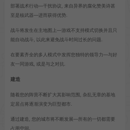
部署战术行动—干扰协议, 来自异界的腐化赞美诗甚
至是核武器—进而获得优势.
战斗将发生在主地图上—游戏不支持模式切换并且只
能自动战斗, 以此来避免战斗时间过长的问题.
在要素齐全的多人模式中发挥您独特的领导力—与好
友一同游戏, 或是与之对抗.
建造
随着您的阵营不断扩大其影响范围, 杂乱无章的基地
定居点将逐渐演变为巨型都市.
通过建造, 您的城市将不断发展—所有的一切都需要
占用空间.