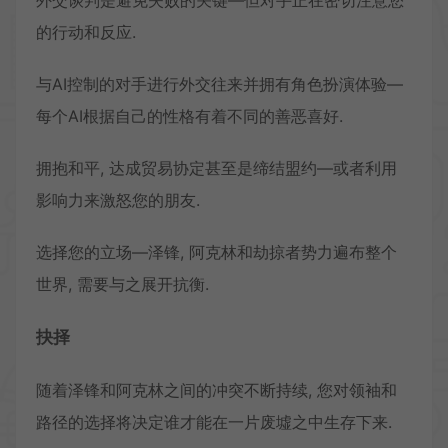
外交谈判是避免失败的关键—但对手正在密切注意您
的行动和反应.
与AI控制的对手进行外交往来并拥有角色扮演体验—
每个AI根据自己的性格有着不同的善恶喜好.
拥抱和平, 达成贸易协定甚至是缔结盟约—或者利用
影响力来激怒您的朋友.
选择您的立场—泽锋, 阿克林和劫掠者势力遍布整个
世界, 需要与之展开抗衡.
抉择
随着泽锋和阿克林之间的冲突不断持续, 您对领袖和
路径的选择将决定谁才能在一片废墟之中生存下来.