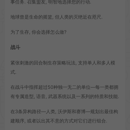
事任务. 召集盟友, 明智地选择您的行动.
地球曾是生命的摇篮, 但人类的灭绝近在咫尺.
为了生存, 你会选择怎么做?
战斗
紧张刺激的回合制生存策略玩法, 支持单人和多人模
式.
在战斗中指挥超过50种独一无二的单位—每一类都拥
有专属造型, 语音, 武器系统以及一系列的特质和技能.
在3条异构路径—人类, 沃伊斯和赛博—规划出最佳构
建顺序, 或者以出其不意的方式对它们进行组合.