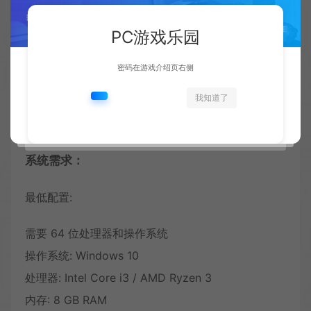
2025/4/29 更新 v1.1.0
PC游戏乐园
2025/10/27 更新 v1.2.0 白金与无限DLC
2026/5/30 更新 v1.3.0 融合神祇DLC
密码在游戏介绍页右侧
我知道了
中文设置：SETTINGS — Language 选择
Simplified Chinese
系统需求：
最低配置:
需要 64 位处理器和操作系统
操作系统: Windows 10
处理器: Intel Core i3 / AMD Ryzen 3
内存: 8 GB RAM