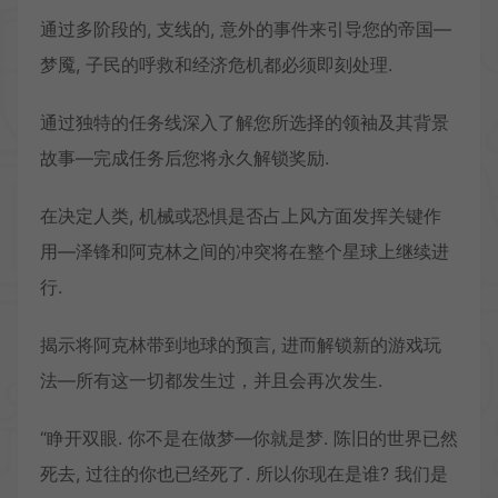
通过多阶段的, 支线的, 意外的事件来引导您的帝国—
梦魇, 子民的呼救和经济危机都必须即刻处理.
通过独特的任务线深入了解您所选择的领袖及其背景
故事—完成任务后您将永久解锁奖励.
在决定人类, 机械或恐惧是否占上风方面发挥关键作
用—泽锋和阿克林之间的冲突将在整个星球上继续进
行.
揭示将阿克林带到地球的预言, 进而解锁新的游戏玩
法—所有这一切都发生过，并且会再次发生.
“睁开双眼. 你不是在做梦—你就是梦. 陈旧的世界已然
死去, 过往的你也已经死了. 所以你现在是谁? 我们是