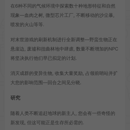
在6种不同的气候环境中探索数十种地形特征和自然
现象—血肉之树, 微型芯片工厂, 不断移动的沙尘暴,
喷发的火山等等.
对末世游戏的刷新机制进行全新调整—野蛮生物正在
悬崖边, 废墟和扭曲林地中肆虐, 数量不断增加的NPC
将坚决执行他们早已拟定的计划.
消灭成群的变异生物, 收集大量奖励, 占领前哨站并扩
大您的影响范围—回合之间见分晓.
研究
随着人类不断追赶地球的新主人, 您会有一些奇怪的
新发现, 但这可能正是生存所必需的.