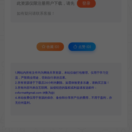
此资源仅限注册用户下载，请先
登录
如有疑问请联系客服！
收藏 (0)
点赞 (
0
)
1.网站内所有文件均为网络共享资源，本站仅做打包整理。仅用于学习交
流，严禁商业用途，否则自行承担后果。
2.所有资源请于下载后24小时内删除。如需体验更多乐趣，请购买正版！
3.所有内容均来自互联网。如侵犯您的版权或利益请发送邮件：
cvformat#gmail.com (#换为@)
4.本站收费仅用于资源的保存、备份和分享所产生的费用，不用于盈利，亦
无任何盈利。