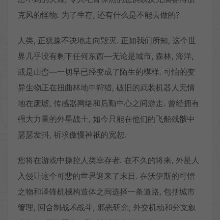
克风的怪物. 为了生存, 还有什么是不能去做的?
人类, 正犹豫不决地走向毁灭. 正如我们所知, 这个世
界几乎没有剩下任何东西—无论是城市, 森林, 海洋,
或是山峦—一切早已经变成了陌生的模样. 可怕的变
异生物正在扭曲林地中狩猎, 破旧的武装机器人无情
地在废墟, 传感器网络和后勤中心之间游走. 曾经拥有
强大力量的外星战士, 如今只能在他们的飞船残骸中
瑟瑟发抖, 祈求傲慢神祇的宽恕.
您将在游戏中操控人类幸存者. 在不久的将来, 外星人
入侵让这个可悲的世界迎来了末日. 在沃伊斯的可憎
之物和泽锋机械构造体之间选择一条道路, 包括城市
管理, 回合制战术战斗, 邪恶研究, 外交机动和分支叙