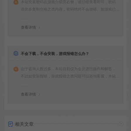
本站安装密码在游戏介绍页右侧，请仔细查看即可，密码
请勿多复制空格之类内容，密码绝对不会放错。如游戏已
更新多次版本，旧版本可能与新版密码不同，请下载最新
版安装即可。
查看详情
不会下载，不会安装，游戏报错怎么办？
由于咨询人数过多，本站目前仅为会员进行操作和解答，
不过如安装报错，游戏报错之类问题可以咨询客服，本站
会竭诚为您服务。网盘下载之类问题请自行搜索学习！谢
谢！
查看详情
相关文章