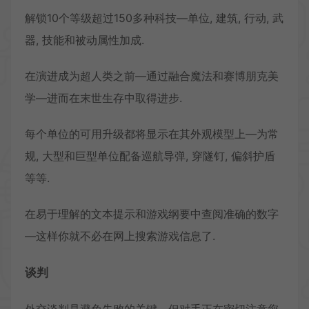
解锁10个等级超过150多种科技—单位, 建筑, 行动, 武
器, 技能和被动属性加成.
在演进成为超人类之前—通过融合魔法和赛博朋克美
学—进而在末世生存中取得进步.
每个单位的可用升级都将显示在其外观模型上—为常
规, 大型和巨型单位配备巡航导弹, 穿隧钉, 偏斜护盾
等等.
在易于理解的文本提示和游戏纲要中查阅准确的数字
—这样你就不必在网上搜索游戏信息了.
谈判