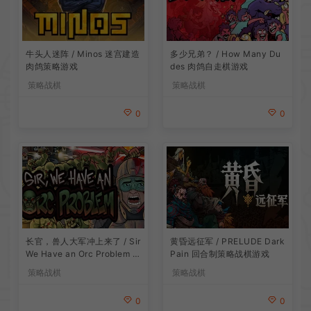
牛头人迷阵 / Minos 迷宫建造
多少兄弟？ / How Many Du
肉鸽策略游戏
des 肉鸽自走棋游戏
策略战棋
策略战棋
0
0
长官，兽人大军冲上来了 / Sir
黄昏远征军 / PRELUDE Dark
We Have an Orc Problem 增
Pain 回合制策略战棋游戏
量塔防游戏
策略战棋
策略战棋
0
0