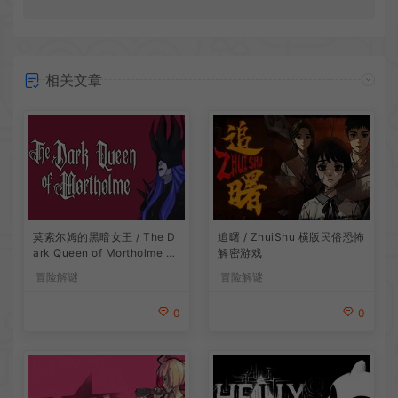
相关文章
莫索尔姆的黑暗女王 / The D
追曙 / ZhuiShu 横版民俗恐怖
ark Queen of Mortholme 多
解密游戏
结局叙事游戏
冒险解谜
冒险解谜
0
0