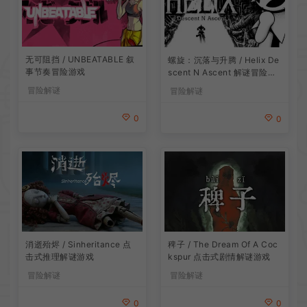
无可阻挡 / UNBEATABLE 叙
螺旋：沉落与升腾 / Helix De
事节奏冒险游戏
scent N Ascent 解谜冒险游
戏
冒险解谜
冒险解谜
0
0
消逝殆烬 / Sinheritance 点
稗子 / The Dream Of A Coc
击式推理解谜游戏
kspur 点击式剧情解谜游戏
冒险解谜
冒险解谜
0
0