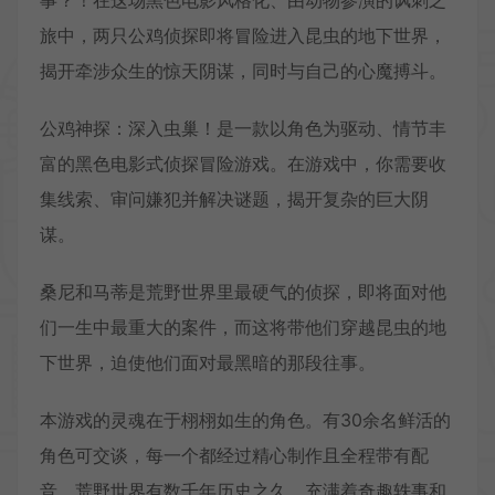
事？！在这场黑色电影风格化、由动物参演的讽刺之
旅中，两只公鸡侦探即将冒险进入昆虫的地下世界，
揭开牵涉众生的惊天阴谋，同时与自己的心魔搏斗。
公鸡神探：深入虫巢！是一款以角色为驱动、情节丰
富的黑色电影式侦探冒险游戏。在游戏中，你需要收
集线索、审问嫌犯并解决谜题，揭开复杂的巨大阴
谋。
桑尼和马蒂是荒野世界里最硬气的侦探，即将面对他
们一生中最重大的案件，而这将带他们穿越昆虫的地
下世界，迫使他们面对最黑暗的那段往事。
本游戏的灵魂在于栩栩如生的角色。有30余名鲜活的
角色可交谈，每一个都经过精心制作且全程带有配
音。荒野世界有数千年历史之久，充满着奇趣轶事和