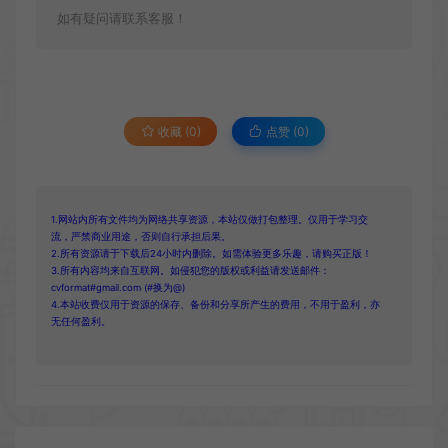
如有疑问请联系客服！
收藏 (0)
点赞 (
0
)
1.网站内所有文件均为网络共享资源，本站仅做打包整理。仅用于学习交
流，严禁商业用途，否则自行承担后果。
2.所有资源请于下载后24小时内删除。如需体验更多乐趣，请购买正版！
3.所有内容均来自互联网。如侵犯您的版权或利益请发送邮件：
cvformat#gmail.com (#换为@)
4.本站收费仅用于资源的保存、备份和分享所产生的费用，不用于盈利，亦
无任何盈利。