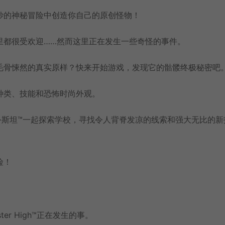
般奇妙的神秘冒险中创造你自己的原创怪物！
物在这里都很受欢迎……然而这里正在发生一些奇怪的事件。
毛骨悚然的真实原样？快来开始游戏，发现它的骷髅终极秘密吧
种类、技能和恐怖时尚外观。
基·斯坦™一起探索学校，寻找令人背脊发凉的线索和强大无比的新
险！
er High™正在发生的事。