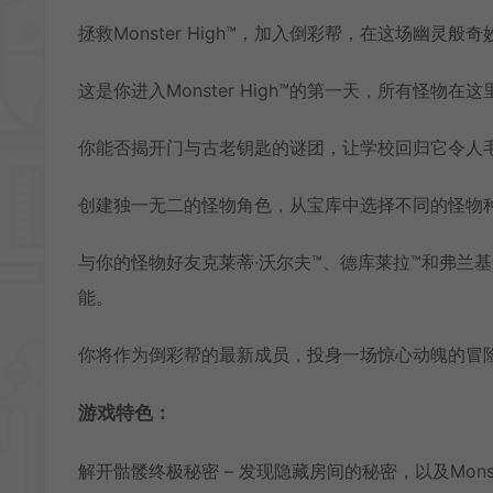
拯救Monster High™，加入倒彩帮，在这场幽灵
这是你进入Monster High™的第一天，所有怪
你能否揭开门与古老钥匙的谜团，让学校回归它令人
创建独一无二的怪物角色，从宝库中选择不同的怪物
与你的怪物好友克莱蒂·沃尔夫™、德库莱拉™和弗兰
能。
你将作为倒彩帮的最新成员，投身一场惊心动魄的冒
游戏特色：
解开骷髅终极秘密 – 发现隐藏房间的秘密，以及Monst