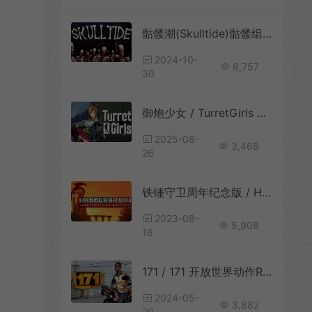
骷髅潮(Skulltide)骷髅组合Roguelite游戏|单机|中文|动作|免费下载
2024-10-
8,757
30
御炮少女 / TurretGirls 卡通塔防动作射击游戏
2025-08-
3,468
26
铁锤守卫周年纪念版 / Hammerwatch Anniversary Edition 像素地牢动作冒险游戏
2023-08-
5,908
16
171 / 171 开放世界动作RPG游戏
2024-05-
3,882
20