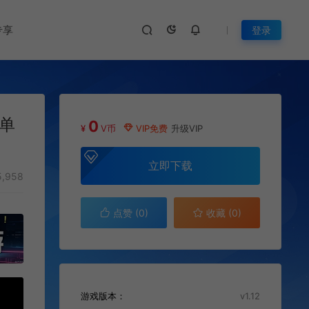
专享
登录
|单
0
¥
V币
VIP免费
升级VIP
立即下载
,958
点赞 (
0
)
收藏 (0)
游戏版本：
v1.12