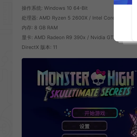
操作系统: Windows 10 64-Bit
处理器: AMD Ryzen 5 2600X / Intel Core i5 8600
内存: 8 GB RAM
显卡: AMD Radeon R9 390x / Nvidia GTX 980
DirectX 版本: 11