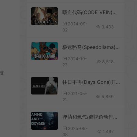
嗜血代码(CODE VEIN)繁中|PC|ACT|修改器|硬核动作角色扮演游戏
2024-09-
3,433
02
。
极速骆马(Speedollama)快节奏平台动作射击游戏|下载
2024-10-
8,518
23
技
往日不再(Days Gone)开放世界第三人称动作游戏|下载
2021-05-
5,859
21
弹药和氧气/俯视角动作生存游戏 Ammo and Oxygen 下载
2025-09-
1,487
08