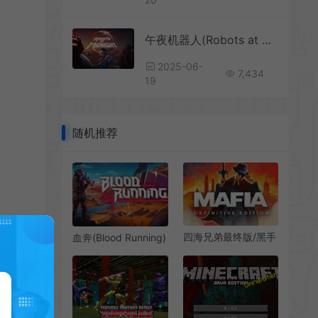
午夜机器人(Robots at Midnight)科幻动作RPG游戏|下载
2025-06-
7,434
19
随机推荐
四海兄弟最终版/黑手
血奔(Blood Running)
党/开放世界动作RPG
赛博废土风撤离动作
游戏 Mafia Definitive
游戏|下载
Edition 下载