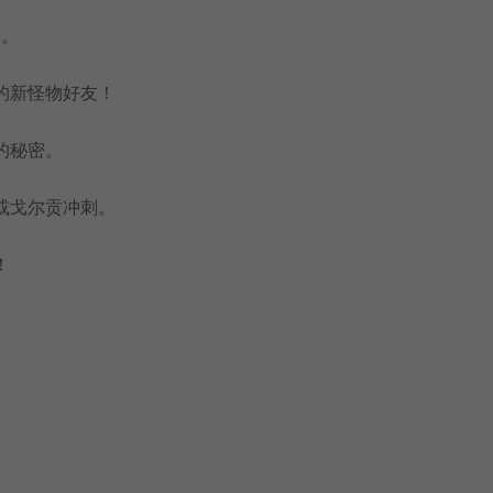
™。
的新怪物好友！
人的秘密。
或戈尔贡冲刺。
！