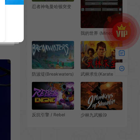
忍者神龟曼哈顿突变
(TMNiT: Mutants in
Manhattan)汉
化|PC|ACT|修改器|
第三人称卡通动作冒
我的世界 (Minecraft)
险游戏
简中|PC|MOD|3D第
一人称沙盘游戏
武林求生(Karate
防波堤(Breakwaters)
Survivor)轻肉鸽幸存
简中|PC|ACT|开放世
者游戏|单机|中文|动
界动作生存游戏
作|免费下载
反抗引擎 / Rebel
少林九武猴(9
Engine 快节奏动作砍
Monkeys of Shaolin)
杀游戏
简中|PC|ACT|清版复
古视频动作游戏