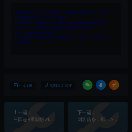
1.网站内所有文件均为网络共享资源，本站仅做打包整理。仅用于学习交
流，严禁商业用途，否则自行承担后果。
2.所有资源请于下载后24小时内删除。如需体验更多乐趣，请购买正版！
3.所有内容均来自互联网。如侵犯您的版权或利益请发送邮件：
cvformat#gmail.com (#换为@)
4.本站收费仅用于资源的保存、备份和分享所产生的费用，不用于盈利，亦
无任何盈利。
复制本文链接
生成海报
上一篇：
下一篇：
三国志8重制版v1.0 六十四项修改器
刺客信条：影（Assassin's Creed Shadows）》v1.0 二十项修改器