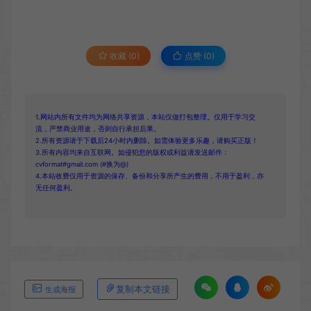
收藏 (0)
点赞 (
0
)
1.网站内所有文件均为网络共享资源，本站仅做打包整理。仅用于学习交
流，严禁商业用途，否则自行承担后果。
2.所有资源请于下载后24小时内删除。如需体验更多乐趣，请购买正版！
3.所有内容均来自互联网。如侵犯您的版权或利益请发送邮件：
cvformat#gmail.com (#换为@)
4.本站收费仅用于资源的保存、备份和分享所产生的费用，不用于盈利，亦
无任何盈利。
复制本文链接
生成海报