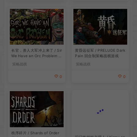
长官，兽人大军冲上来了 / Sir
黄昏远征军 / PRELUDE Dark
We Have an Orc Problem 增
Pain 回合制策略战棋游戏
量塔防游戏
策略战棋
策略战棋
0
0
旧日铁锅炖主理人 / Kinny an
秩序碎片 / Shards of Order