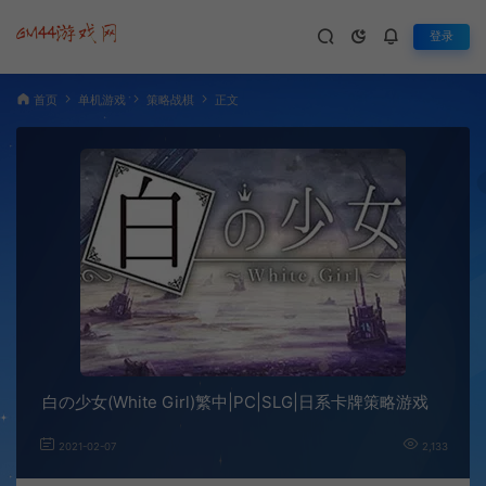
登录
首页
单机游戏
策略战棋
正文
白の少女(White Girl)繁中|PC|SLG|日系卡牌策略游戏
2021-02-07
2,133