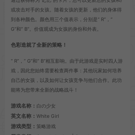
通过获得称为“记忆”的卡片，您可以更新您的女孩和/
或攻击对手的女孩。随着女孩的更新，他们的身体得
到各种颜色。颜色用三个值表示，分别是“ R”，“
G“和” B“。价值观成为女孩的身份和外表。
色彩造就了全新的策略！
“ R”，“ G”和“ B”相互影响。由于此游戏是实时四人游
戏，因此您始终需要检查两件事：其他玩家如何培养
自己的女孩，以及如何让女孩竞争与他们合作。此功
能将为您带来全新的战略战斗！
游戏名称：
白の少女
英文名称：
White Girl
游戏类型：
策略游戏