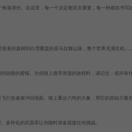
个角落潜伏。在这里，每一个决定都至关重要，每一秒都在书写
郁葱葱的森林到白雪覆盖的喜马拉雅山脉，整个世界充满生机…
雕到凶狠的蜜獾。当你踏上搜寻资源的旅程时，请记住：或许有
装飞行急速俯冲回地面。骑上重达六吨的大象，用它的原始力量
对。多样化的武器库让你随时准备迎接任何挑战。