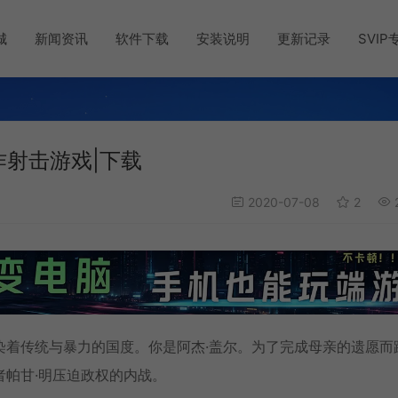
城
新闻资讯
软件下载
安装说明
更新记录
SVIP
动作射击游戏|下载
2020-07-08
2
染着传统与暴力的国度。你是阿杰·盖尔。为了完成母亲的遗愿而
帕甘·明压迫政权的内战。