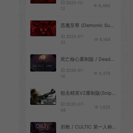
2023-12-
6,480
12
恶魔至尊 (Demonic Supremacy ) 简中|PC|怀旧老式3D射击游戏
2023-07-
8,164
31
死亡核心重制版 / DeadCore Redux 第一人称平台射击游戏
2026-01-
4,375
16
狙击精英V2重制版(Sniper Elite V2 Remastered)简中|PC|修改器|二战狙击射击游戏
2020-07-
1,625
08
邪教 / CULTIC 第一人称复古动作射击游戏