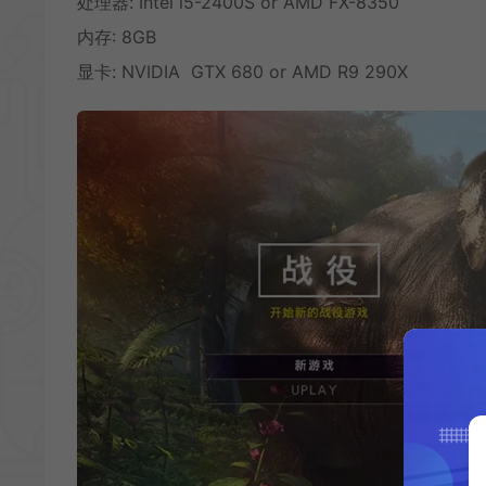
处理器: Intel i5-2400S or AMD FX-8350
内存: 8GB
显卡: NVIDIA GTX 680 or AMD R9 290X