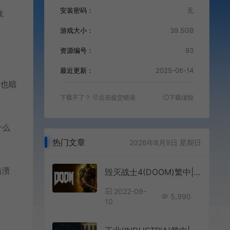
安装密码：
无
故
游戏大小：
39.5GB
资源编号：
93
最近更新：
2025-06-14
…也暗
下载不了？
点击提交错误
下载须知
什么
热门文章
2026年8月9日 星期日
击溃
毁灭战士4(DOOM)繁中|PC|FPS|修改器|第一人称射击游戏
2022-09-
5,990
10