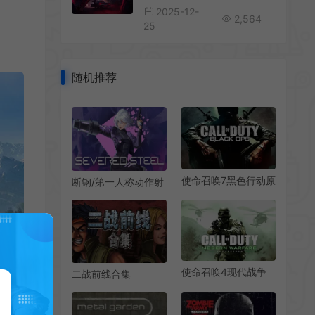
2025-12-
2,564
25
随机推荐
使命召唤7黑色行动原
断钢/第一人称动作射
版/经典射击游戏 Call
击游戏 Severed
of Duty Black Ops
Steel 下载
下载
使命召唤4现代战争
二战前线合集
重制版(Call of Duty
(COMMANDO
4 Modern Warfare
COLLECTION)经典
Remastered)第一人