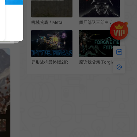
二战动作射击游戏|下
称射击游戏|下载
载
机械荒庭 / Metal
僵尸部队三部曲 /
Garden 第一人称射
Zombie Army
击游戏
Trilogy 恐怖僵尸射击
游戏
异形战机最终版2(R-
原谅我父亲(Forgive
Type Final 2)清版街
Me Father)简中|PC|
机射击游戏|下载
黑暗风格复古恐怖第
一人称射击游戏