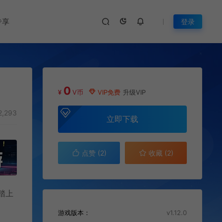
专享
登录
0
¥
V币
VIP免费
升级VIP
2,293
立即下载
点赞 (
2
)
收藏 (2)
踏上
游戏版本：
v1.12.0