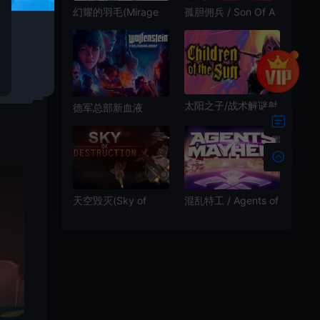
幻耀的羽毛(Mirage
孤胆佣兵 / Son Of A
Feathers)简
Gun 俯视角动作射击
中|PC|STG|动漫元素
游戏
街机风格伪3D轨道射
击游戏
太阳之子/战术解谜射
德军总部新血液
击游戏 Children of
(Wolfenstein:
the Sun 下载
Youngblood)简
中|PC|DLC|修改器|
第一人称射击游戏
混乱特工 / Agents of
天空毁灭(Sky of
Mayhem 第三人称科
Destruction)简
幻射击游戏
中|PC|STG|俯视角飞
机射击游戏