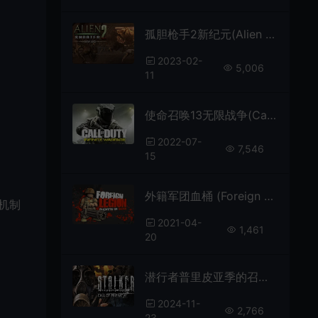
孤胆枪手2新纪元(Alien Shooter 2-New Era)汉化|PC|TPS|平面等距射击游戏
2023-02-
5,006
11
使命召唤13无限战争(Call of Duty Infinite Warfare)简中|PC|FPS|修改器|第一人称射击游戏
2022-07-
7,546
15
外籍军团血桶 (Foreign Legion: Buckets of Blood) 简中|PC|怀旧|卡通第三人称射击游戏
机制
2021-04-
1,461
20
潜行者普里皮亚季的召唤(S.T.A.L.K.E.R.: Call of Pripyat)第一人称射击游戏|单机|中文|修改器|免费下载
2024-11-
2,766
23