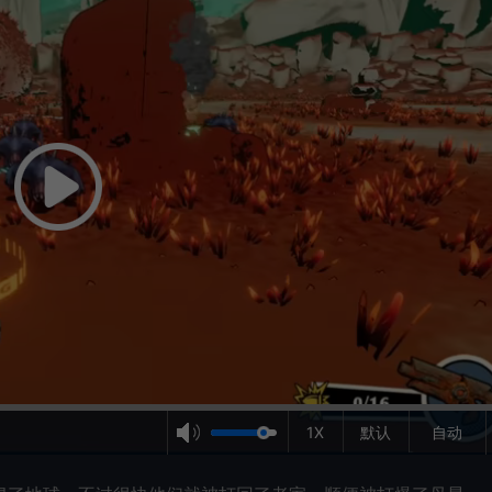
1X
默认
自动