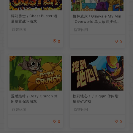
碎箱勇士 / Chest Buster 增
格林威尔 / Glimvale My Min
量放置战斗游戏
i Overworld 单人放置挂机城
市建造游戏
益智休闲
益智休闲
0
0
温馨踏叶 / Cozy Crunch 休
挖到地心！ / Diggin 休闲增
闲增量探索游戏
量挖矿游戏
益智休闲
益智休闲
0
0