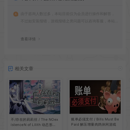
由于咨询人数过多，本站目前仅为会员进行操作和解答，
不过如安装报错，游戏报错之类问题可以咨询客服，本站
会竭诚为您服务。网盘下载之类问题请自行搜索学习！谢
谢！
查看详情
相关文章
账单必须支付 / Bills Must Be
不/存在的莉莉丝 / The NOex
Paid 解压增量肉鸽休闲游戏
istenceN of Lilith 动态形象
桌面互动游戏