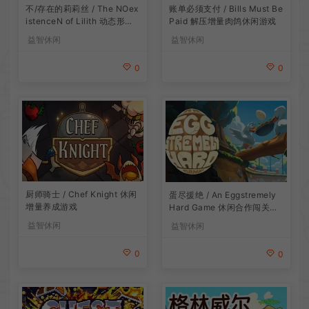
账单必须支付 / Bills Must Be
不/存在的莉莉丝 / The NOex
Paid 解压增量肉鸽休闲游戏
istenceN of Lilith 动态形象
桌面互动游戏
益智休闲
益智休闲
0
0
厨师骑士 / Chef Knight 休闲
蛋尽援绝 / An Eggstremely
增量养成游戏
Hard Game 休闲合作闯关游
戏
益智休闲
益智休闲
0
0