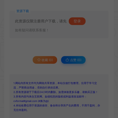
资源下载
此资源仅限注册用户下载，请先
登录
如有疑问请联系客服！
收藏 (0)
点赞 (
0
)
1.网站内所有文件均为网络共享资源，本站仅做打包整理。仅用于学习交
流，严禁商业用途，否则自行承担后果。
2.所有资源请于下载后24小时内删除。如需体验更多乐趣，请购买正版！
3.所有内容均来自互联网。如侵犯您的版权或利益请发送邮件：
cvformat#gmail.com (#换为@)
4.本站收费仅用于资源的保存、备份和分享所产生的费用，不用于盈利，亦
无任何盈利。