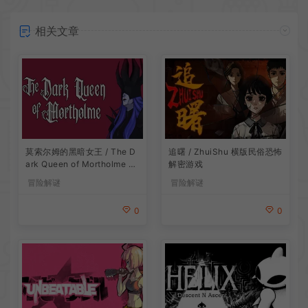
相关文章
莫索尔姆的黑暗女王 / The D
追曙 / ZhuiShu 横版民俗恐怖
ark Queen of Mortholme 多
解密游戏
结局叙事游戏
冒险解谜
冒险解谜
0
0