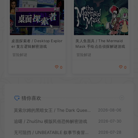
桌面探索者 / Desktop Explor
美人鱼面具 / The Mermaid
er 复古逻辑解密游戏
Mask 手绘点击侦探解谜游戏
冒险解谜
冒险解谜
0
0
猜你喜欢
莫索尔姆的黑暗女王 / The Dark Queen of Mortholme 多结局叙事游戏
2026-08-06
追曙 / ZhuiShu 横版民俗恐怖解密游戏
2026-07-30
无可阻挡 / UNBEATABLE 叙事节奏冒险游戏
2026-07-28