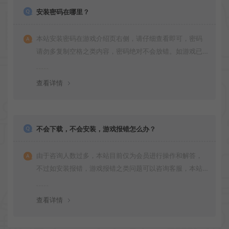
安装密码在哪里？
本站安装密码在游戏介绍页右侧，请仔细查看即可，密码
请勿多复制空格之类内容，密码绝对不会放错。如游戏已
更新多次版本，旧版本可能与新版密码不同，请下载最新
版安装即可。
查看详情
不会下载，不会安装，游戏报错怎么办？
由于咨询人数过多，本站目前仅为会员进行操作和解答，
不过如安装报错，游戏报错之类问题可以咨询客服，本站
会竭诚为您服务。网盘下载之类问题请自行搜索学习！谢
谢！
查看详情