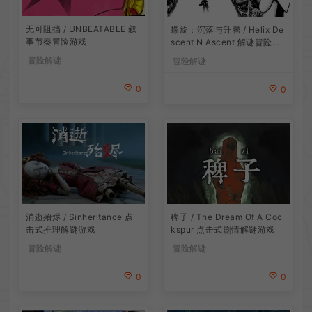
无可阻挡 / UNBEATABLE 叙
螺旋：沉落与升腾 / Helix De
事节奏冒险游戏
scent N Ascent 解谜冒险游
戏
冒险解谜
冒险解谜
0
0
消逝殆烬 / Sinheritance 点
稗子 / The Dream Of A Coc
击式推理解谜游戏
kspur 点击式剧情解谜游戏
冒险解谜
冒险解谜
0
0