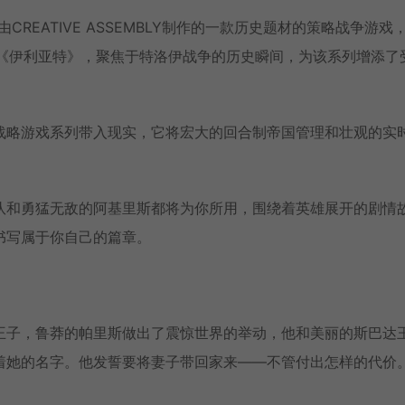
Y）是由CREATIVE ASSEMBLY制作的一款历史题材的策略战争游戏
于荷马的《伊利亚特》，聚焦于特洛伊战争的历史瞬间，为该系列增添了
战略游戏系列带入现实，它将宏大的回合制帝国管理和壮观的实
队和勇猛无敌的阿基里斯都将为你所用，围绕着英雄展开的剧情
书写属于你自己的篇章。
王子，鲁莽的帕里斯做出了震惊世界的举动，他和美丽的斯巴达
着她的名字。他发誓要将妻子带回家来——不管付出怎样的代价