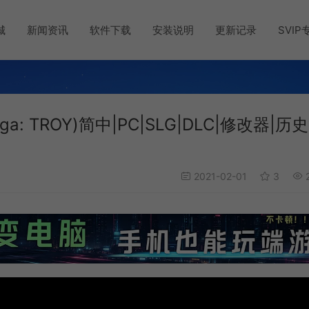
城
新闻资讯
软件下载
安装说明
更新记录
SVIP
a: TROY)简中|PC|SLG|DLC|修改器|历
2021-02-01
3
2