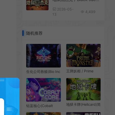
2026-05-
4,499
13
随机推荐
王牌妖相 / Prime
生化公司救赎(Bio Inc
Monster 肉鸽策略卡
Redemption)生物医
牌游戏
学模拟策略游戏|下载
地狱卡牌(Hellcard)简
钴蓝核心(Cobalt
中|PC|SLG|策略卡牌
Core)科幻肉鸽牌组建
游戏