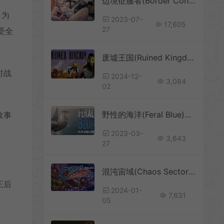
边境征服者(Border Conqueror)卡通战争模拟策略游戏|下载
，为
2023-07-
17,605
27
受全
废墟王国(Ruined Kingdom)反向塔防游戏|中文|攻略|视频|免费下载
时战
2024-12-
3,084
02
野性的海洋(Feral Blue)简中|PC|SLG|海战模拟城市建设策略游戏
故事
2023-03-
3,643
27
混沌宙域(Chaos Sector)简中|PC|SLG|复古风格策略游戏
王后
2024-01-
7,631
。
05