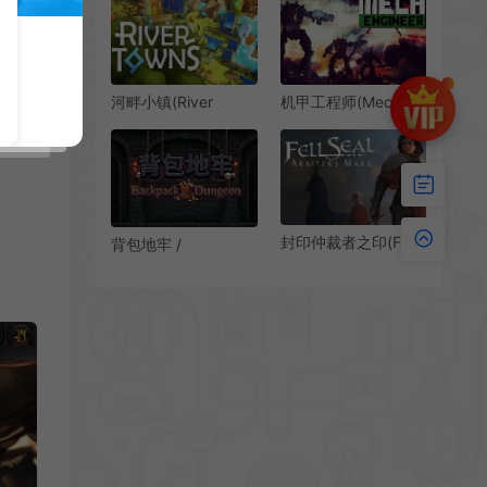
构游戏|下载
机甲工程师(Mech
河畔小镇(River
Engineer)简
Towns)城镇建设策略
中|PC|SLG|暗黑风科
游戏|下载
幻策略游戏
封印仲裁者之印(Fell
背包地牢 /
Seal: Arbiter’s Mark)
Backpack Dungeon
回合制战术RPG游戏|
回合制肉鸽策略游戏
下载