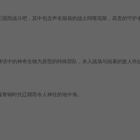
王国而战斗吧，其中包含声名狼藉的战士阿喀琉斯，高贵的守护
。
神话中的神奇生物为原型的特殊部队，杀入战场与凶暴的敌人作
服青铜时代辽阔而令人神往的地中海。