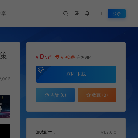
专享
登录
史策
0
¥
V币
VIP免费
升级VIP
立即下载
,006
点赞 (
0
)
收藏 (3)
游戏版本：
V1.2.0.0