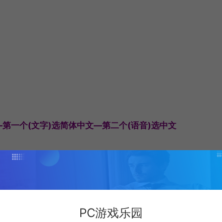
e—第一个(文字)选简体中文—第二个(语音)选中文
PC游戏乐园
1.80GHz