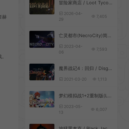
冒险家商店 / Loot Tycoon 暗黑风放置刷宝游戏
2026-04-
7,405
者赫
29
亡灵都市(NecroCity)简中|PC|亡灵建造塔防游戏
2023-04-
7,593
06
战。
魔界战记4：回归 / Disgaea 4 Return 策略模拟RPG游戏
2021-03-20
1,113
梦幻模拟战1+2重制版(Langrisser I & II)简中|PC|SLG|回合制卡通策略游戏
2023-05-
6,007
13
地狱黑杰克 / Black Jacket 卡牌策略构筑游戏