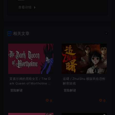
谢！
查看详情
相关文章
莫索尔姆的黑暗女王 / The D
追曙 / ZhuiShu 横版民俗恐怖
ark Queen of Mortholme 多
解密游戏
结局叙事游戏
冒险解谜
冒险解谜
0
0