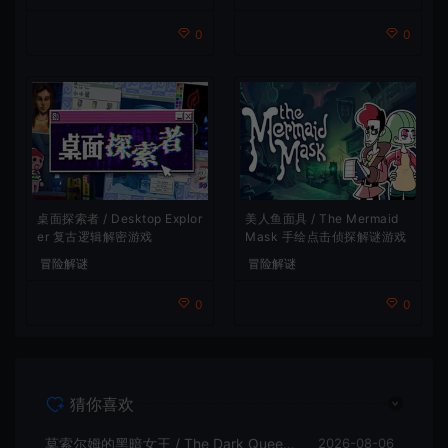
0
0
桌面探索者 / Desktop Explor
美人鱼面具 / The Mermaid
er 复古逻辑解密游戏
Mask 手绘点击侦探解谜游戏
冒险解谜
冒险解谜
0
0
猜你喜欢
莫索尔姆的黑暗女王 / The Dark Queen of Mortholme 多结局叙事游戏
2026-08-06