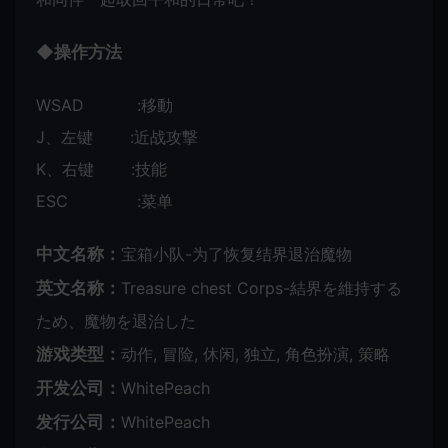
◆操作方法
WSAD :移動
J、左键 :近战攻撃
K、右键 :技能
ESC :菜单
中文名称：
宝箱小队-为了恢复结界退治魔物
英文名称：
Treasure chest Corps-結界を維持する
ため、魔物を退治した
游戏类型：
动作, 冒险, 休闲, 独立, 角色扮演, 策略
开发公司：
WhitePeach
发行公司：
WhitePeach