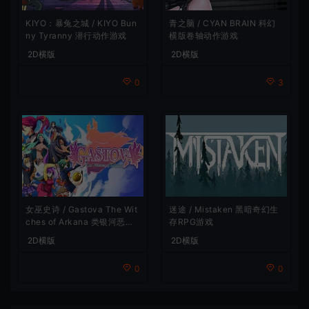
青之脑 / CYAN BRAIN 科幻
KIYO：暴兔之城 / KIYO Bun
横版卷轴动作游戏
ny Tyranny 潜行动作游戏
2D横版
2D横版
3
0
女巫史诗 / Gastova The Wit
迷途 / Mistaken 黑暗奇幻生
ches of Arkana 类银河恶魔
存RPG游戏
城动作游戏
2D横版
2D横版
0
0