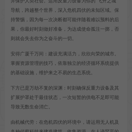
并保护人类社会。运用反重力设备为你的“飞升之城”
导航，跨越整个世界，深入危机四伏的未知区域。保
持警惕，因为每一次决断都可能伴随着难以预料的后
果，你最好时刻做好准备，为达成使命孤注一掷，否
则就会失去你为之奋斗的一切。
安得广厦千万间：建设充满活力，欣欣向荣的城市。
掌握资源管理的技巧，依靠独立的经济循环系统提供
的基础设施，维护来之不易的生态系统。
下方已是万劫不复的深渊：时刻确保反重力设备及其
扩展护罩处于最佳状态，一次短暂的供电不足即可能
导致无数生命消亡。
由机械代劳：在危机四伏的环境中，请运用无人机及
各种侦察科技来建造建筑，收集资源。在人迹罕至的