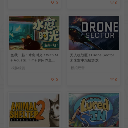
0
0
鱼我一起：水愈时光 / With M
无人机战区 / Drone Sector
e Aquatic Time 休闲养鱼游
未来空中炮艇游戏
戏
模拟经营
模拟经营
0
0