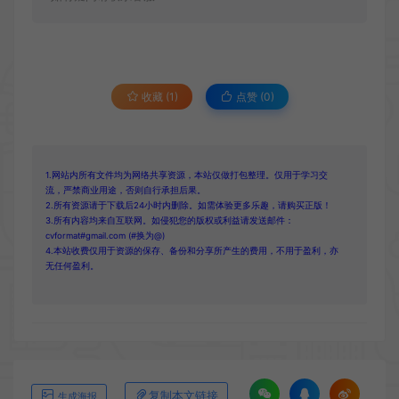
收藏 (1)
点赞 (
0
)
1.网站内所有文件均为网络共享资源，本站仅做打包整理。仅用于学习交
流，严禁商业用途，否则自行承担后果。
2.所有资源请于下载后24小时内删除。如需体验更多乐趣，请购买正版！
3.所有内容均来自互联网。如侵犯您的版权或利益请发送邮件：
cvformat#gmail.com (#换为@)
4.本站收费仅用于资源的保存、备份和分享所产生的费用，不用于盈利，亦
无任何盈利。
复制本文链接
生成海报