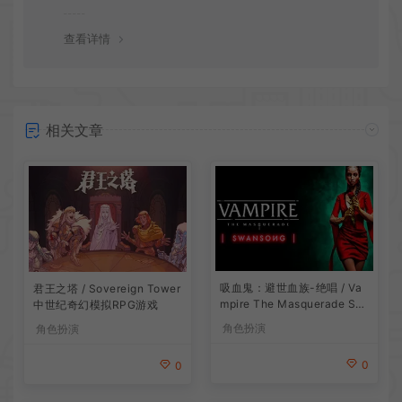
会竭诚为您服务。网盘下载之类问题请自行搜索学习！谢
谢！
查看详情
相关文章
吸血鬼：避世血族-绝唱 / Va
君王之塔 / Sovereign Tower
mpire The Masquerade Sw
中世纪奇幻模拟RPG游戏
ansong
角色扮演
角色扮演
0
0