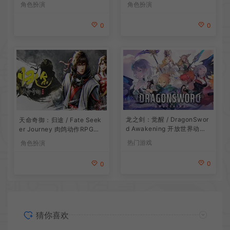
角色扮演
角色扮演
0
0
龙之剑：觉醒 / DragonSwor
天命奇御：归途 / Fate Seek
d Awakening 开放世界动作R
er Journey 肉鸽动作RPG游
PG游戏
戏
热门游戏
角色扮演
0
0
猜你喜欢