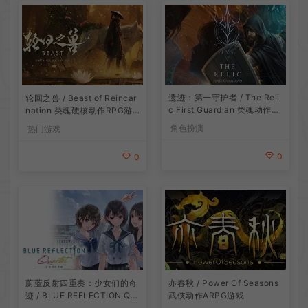
遗迹：第一守护者 / The Reli
轮回之兽 / Beast of Reincar
c First Guardian 类魂动作R
nation 类魂硬核动作RPG游
PG游戏
戏
角色扮演
热门游戏
0
0
蔚蓝反射四重奏：少女们的奇
亦春秋 / Power Of Seasons
迹 / BLUE REFLECTION Qu
武侠动作ARPG游戏
artet 卡通回合制RPG游戏