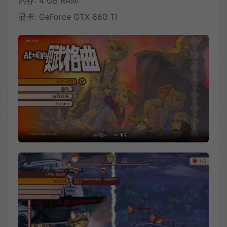
内存: 4 GB RAM
显卡: GeForce GTX 660 TI