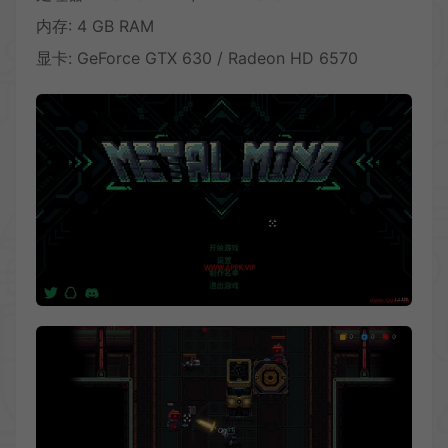
内存: 4 GB RAM
显卡: GeForce GTX 630 / Radeon HD 6570