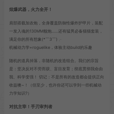
炫爆武器，火力全开！
肩部搭载加农炮，全身覆盖防御性爆炸护甲片，装配
一发入魂的130MM舰炮……还有猛男必备猫猫套装，
满足你的所有想象(*￣3￣)╭
机械动力学+roguelike，体验主动build的乐趣
随机的道具掉落，非随机的改造组合。我们的宗旨
是：坚决反对不劳而获、盲目发育；彻底贯彻我命由
我、科学变强！ 切记：不是所有的改造都会提供正向
收益噢~！（但至少，也许你还可以学到一些机械动
力学知识?）
对抗主宰！手刃审判者