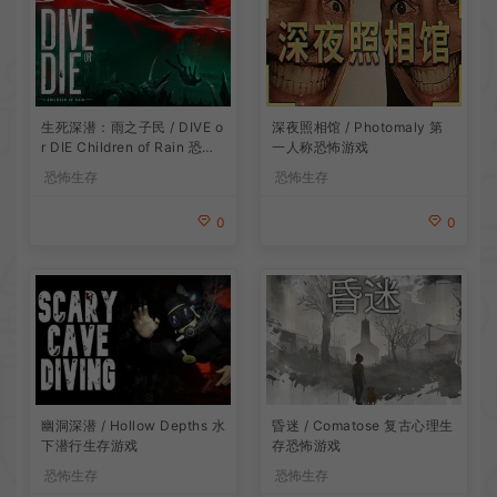
生死深潜：雨之子民 / DIVE o
深夜照相馆 / Photomaly 第
r DIE Children of Rain 恐怖
一人称恐怖游戏
生存探索游戏
恐怖生存
恐怖生存
0
0
昏迷 / Comatose 复古心理生
幽洞深潜 / Hollow Depths 水
存恐怖游戏
下潜行生存游戏
恐怖生存
恐怖生存