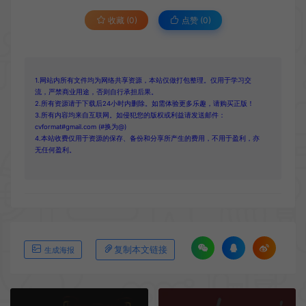
收藏 (0)
点赞 (
0
)
1.网站内所有文件均为网络共享资源，本站仅做打包整理。仅用于学习交
流，严禁商业用途，否则自行承担后果。
2.所有资源请于下载后24小时内删除。如需体验更多乐趣，请购买正版！
3.所有内容均来自互联网。如侵犯您的版权或利益请发送邮件：
cvformat#gmail.com (#换为@)
4.本站收费仅用于资源的保存、备份和分享所产生的费用，不用于盈利，亦
无任何盈利。
复制本文链接
生成海报