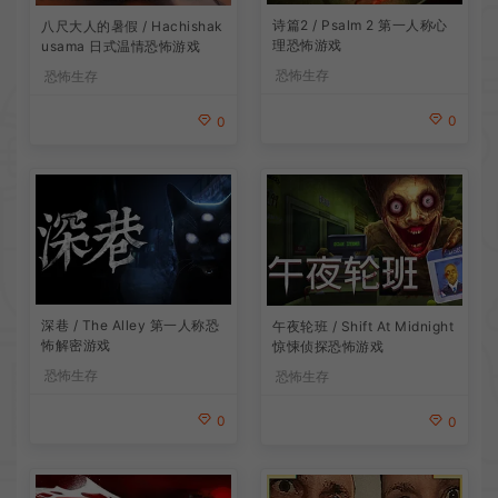
诗篇2 / Psalm 2 第一人称心
八尺大人的暑假 / Hachishak
理恐怖游戏
usama 日式温情恐怖游戏
恐怖生存
恐怖生存
0
0
深巷 / The Alley 第一人称恐
午夜轮班 / Shift At Midnight
怖解密游戏
惊悚侦探恐怖游戏
恐怖生存
恐怖生存
0
0