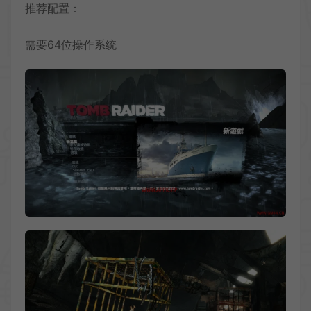
推荐配置：
需要64位操作系统