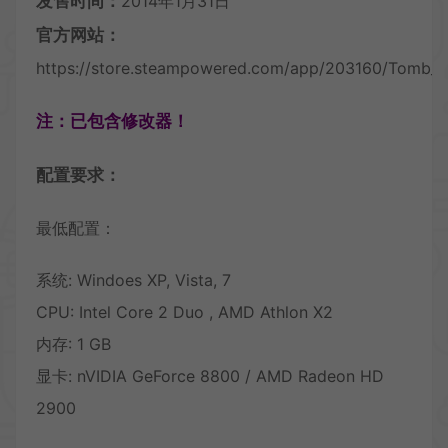
发售时间：
2014年1月31日
官方网站：
https://store.steampowered.com/app/203160/Tomb_R
注：已包含修改器！
配置要求：
最低配置：
系统: Windoes XP, Vista, 7
CPU: Intel Core 2 Duo , AMD Athlon X2
内存: 1 GB
显卡: nVIDIA GeForce 8800 / AMD Radeon HD
2900