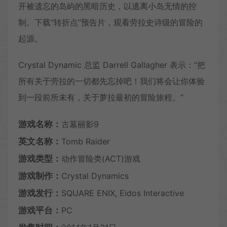
开被遗忘的岛屿的黑暗历史，以逃离小岛无情的控
制。下载“转折点”预告片，观看劳拉史诗级的冒险的
起源。
Crystal Dynamic 总监 Darrell Gallagher 表示：“把
所有关于劳拉的一切都先忘掉吧！我们将会让你体验
到一段前所未有，关于萝拉最初的冒险旅程。”
游戏名称：
古墓丽影9
英文名称：
Tomb Raider
游戏类型：
动作冒险类(ACT)游戏
游戏制作：
Crystal Dynamics
游戏发行：
SQUARE ENIX, Eidos Interactive
游戏平台：
PC