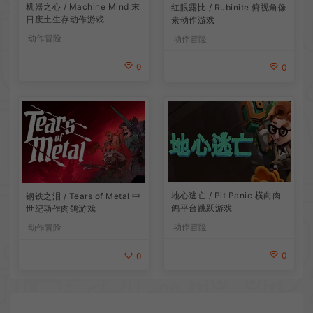
机器之心 / Machine Mind 末
红眼露比 / Rubinite 俯视角像
日废土生存动作游戏
素动作游戏
动作冒险
动作冒险
0
0
地心逃亡 / Pit Panic 横向肉
钢铁之泪 / Tears of Metal 中
鸽平台跳跃游戏
世纪动作肉鸽游戏
动作冒险
动作冒险
0
0