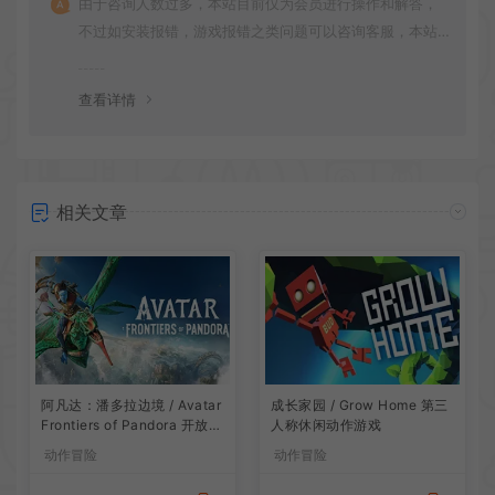
由于咨询人数过多，本站目前仅为会员进行操作和解答，
不过如安装报错，游戏报错之类问题可以咨询客服，本站
会竭诚为您服务。网盘下载之类问题请自行搜索学习！谢
谢！
查看详情
相关文章
阿凡达：潘多拉边境 / Avatar
成长家园 / Grow Home 第三
Frontiers of Pandora 开放世
人称休闲动作游戏
界冒险游戏
动作冒险
动作冒险