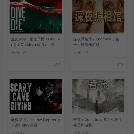
生死深潜：雨之子民 / DIVE o
深夜照相馆 / Photomaly 第
r DIE Children of Rain 恐怖
一人称恐怖游戏
生存探索游戏
恐怖生存
恐怖生存
0
0
昏迷 / Comatose 复古心理生
幽洞深潜 / Hollow Depths 水
存恐怖游戏
下潜行生存游戏
恐怖生存
恐怖生存