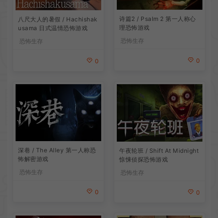
诗篇2 / Psalm 2 第一人称心
八尺大人的暑假 / Hachishak
理恐怖游戏
usama 日式温情恐怖游戏
恐怖生存
恐怖生存
0
0
深巷 / The Alley 第一人称恐
午夜轮班 / Shift At Midnight
怖解密游戏
惊悚侦探恐怖游戏
恐怖生存
恐怖生存
0
0