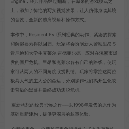
Engine，经典作品经过翻新，在原来的游戏模式之
上，添加了惊艳的写实视觉效果，让人仿佛身临其境
的音效，全新的越肩视角和操作方式。
本作中，Resident Evil系列经典的动作、紧凑的探索
和解谜要素得以回归。玩家将会扮演新人警察里昂·S·
肯尼迪和大学生克莱尔·雷德菲尔德，应对在浣熊市爆
发的僵尸危机。里昂和克莱尔各有自己的路线，使玩
家可从两人的不同角度欣赏剧情。玩家将掌控这两位
极具人气的主人公的命运，分别操作他们揭开生化攻
击背后的黑幕并最终成功逃脱危机。
‧重新构想的经典恐怖之作──以1998年发售的原作为
基础重新建构，提供更深层的叙事体验。