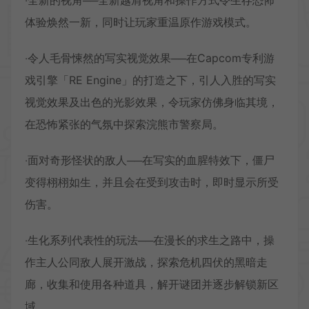
‧全新的视角──全新越肩视角和操作方式令生存恐怖
体验焕然一新，同时让玩家重温原作游戏模式。
‧令人毛骨悚然的写实视觉效果──在Capcom专利游
戏引擎「RE Engine」的打造之下，引人入胜的写实
视觉效果及出色的光影效果，令玩家仿佛身临其境，
在恐怖紧张的气氛中探索浣熊市警察局。
‧面对奇形怪状的敌人──在写实的血腥特效下，僵尸
变得栩栩如生，并且会在受到攻击时，即时显示所受
伤害。
‧生化系列代表性的玩法──在漫长的求生之路中，操
作主人公同敌人展开激战，探索危机四伏的黑暗走
廊，收集和使用各种道具，解开谜团并逐步解锁新区
域。