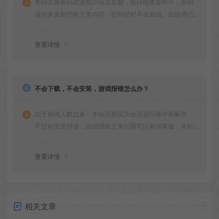
本站安装密码在游戏介绍页右侧，请仔细查看即可，密码
请勿多复制空格之类内容，密码绝对不会放错。如游戏已
更新多次版本，旧版本可能与新版密码不同，请下载最新
版安装即可。
查看详情
不会下载，不会安装，游戏报错怎么办？
由于咨询人数过多，本站目前仅为会员进行操作和解答，
不过如安装报错，游戏报错之类问题可以咨询客服，本站
会竭诚为您服务。网盘下载之类问题请自行搜索学习！谢
谢！
查看详情
相关文章