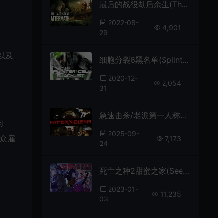
最后的战役劫后余生(The Last Stand: Aftermath)简中|PC|TPS|DLC|修改器|生存探索射击游戏
2022-08-
4,901
29
以及
细胞分裂6黑名单(Splinter Cell Blacklist)潜入动作射击游戏|下载
2020-12-
2,054
31
急速击杀/老派第一人称射击游戏 HYPERVIOLENT 下载
肉
2025-09-
一众雇
7,173
24
死亡之种2甜蜜之家(Seed of the Dead Sweet Home)第一人称射击游戏|下载
2023-01-
11,235
03