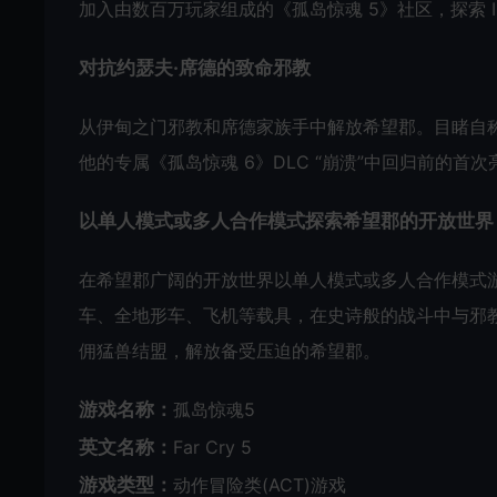
加入由数百万玩家组成的《孤岛惊魂 5》社区，探索 I
对抗约瑟夫·席德的致命邪教
从伊甸之门邪教和席德家族手中解放希望郡。目睹自
他的专属《孤岛惊魂 6》DLC “崩溃”中回归前的首次
以单人模式或多人合作模式探索希望郡的开放世界
在希望郡广阔的开放世界以单人模式或多人合作模式
车、全地形车、飞机等载具，在史诗般的战斗中与邪教
佣猛兽结盟，解放备受压迫的希望郡。
游戏名称：
孤岛惊魂5
英文名称：
Far Cry 5
游戏类型：
动作冒险类(ACT)游戏