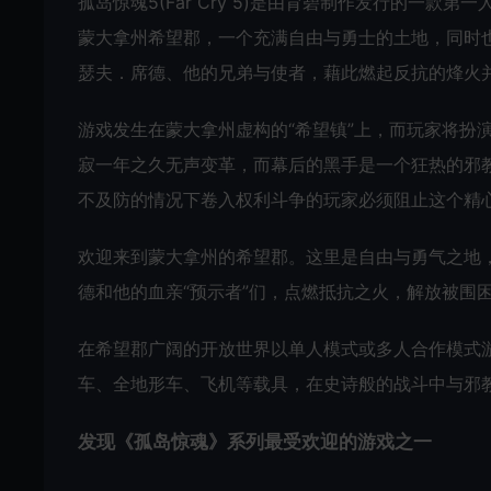
孤岛惊魂5(Far Cry 5)是由育碧制作发行的一
蒙大拿州希望郡，一个充满自由与勇士的土地，同时也
瑟夫．席德、他的兄弟与使者，藉此燃起反抗的烽火
游戏发生在蒙大拿州虚构的“希望镇”上，而玩家将扮
寂一年之久无声变革，而幕后的黑手是一个狂热的邪教
不及防的情况下卷入权利斗争的玩家必须阻止这个精心
欢迎来到蒙大拿州的希望郡。这里是自由与勇气之地
德和他的血亲“预示者”们，点燃抵抗之火，解放被围
在希望郡广阔的开放世界以单人模式或多人合作模式
车、全地形车、飞机等载具，在史诗般的战斗中与邪
发现《孤岛惊魂》系列最受欢迎的游戏之一