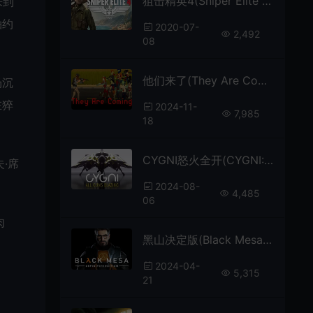
狙击精英4(Sniper Elite 4)开放世界第三人称射击游戏|下载
来到
袖约
2020-07-
2,492
08
他们来了(They Are Coming)横向卷轴射击游戏|单机|中文|TPS|免费下载
场沉
在猝
2024-11-
7,985
18
。
CYGNI怒火全开(CYGNI: All Guns Blazing)简中|PC|STG|科幻太空清版射击游戏
·席
2024-08-
4,485
06
肉
黑山决定版(Black Mesa)经典第一人称射击游戏|下载
2024-04-
5,315
21