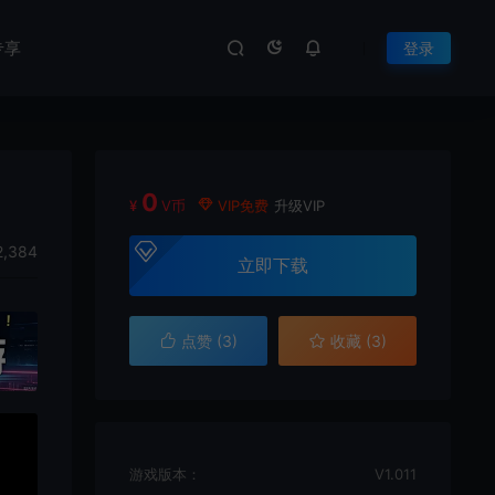
专享
登录
0
¥
V币
VIP免费
升级VIP
,384
立即下载
点赞 (
3
)
收藏 (3)
游戏版本：
V1.011