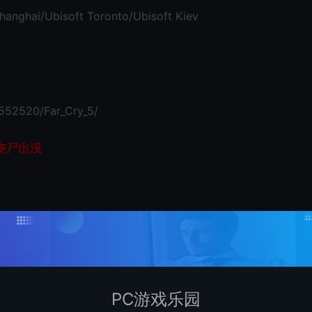
hanghai/Ubisoft Toronto/Ubisoft Kiev
552520/Far_Cry_5/
航 丧尸出没
PC游戏乐园