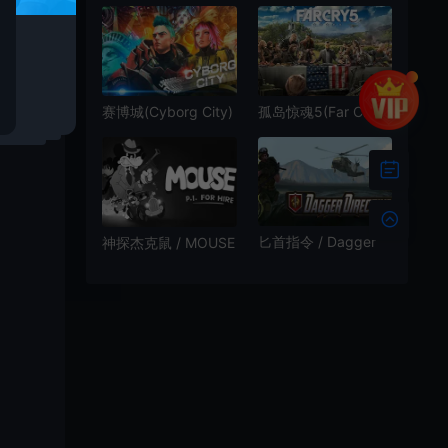
们(Only Lead Can
奏动作射击游戏
Stop Them)复古射击
游戏|中文|攻略|视频|
免费下载
赛博城(Cyborg City)
孤岛惊魂5(Far Cry
科幻射击游戏|中文|
5)开放世界第一人称
攻略|视频|免费下载
射击游戏|下载
匕首指令 / Dagger
神探杰克鼠 / MOUSE
Directive 第一人称战
P.I For Hire 第一人称
术射击游戏
射击游戏