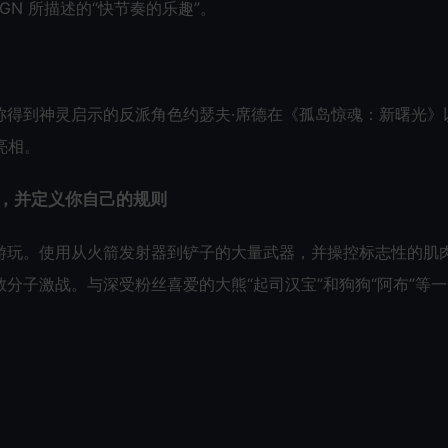
GN 所描述的“快节奏的乐趣”。
称得到神灵启示的反派角色约瑟夫·席德在《孤岛惊魂：新曙光》
亮相。
，并定义你自己的规则
游玩。使用从火箭发射器到铲子的大量武器，并操控标志性的肌
分子激战。与深受粉丝喜爱的大熊“起司汉宝”和狗狗“阿布”等