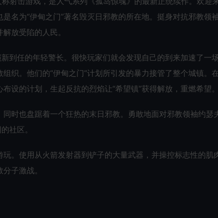
款第一人称射击游戏，是人气系列《孤岛惊魂》的最新正统续作。欢迎
是名为“伊甸之门”著名毁灭日邪教的所在地。挺身对抗邪教领
并解放受陷的人民。
演新到任的年轻警长。很快玩家们就会发现自己的到来加速了一
组织。他们的“伊甸之门”计划所引发的暴力接管了整个城镇。
布设的计划，生起反抗的烈焰让“希望镇”获得解放，重燃希望
，同时也盘踞着一个狂热的末日邪教。勇敢地面对邪教领袖约瑟夫
困的社区。
游玩。使用从火箭发射器到铲子的大量武器，并操控标志性的肌
教分子激战。