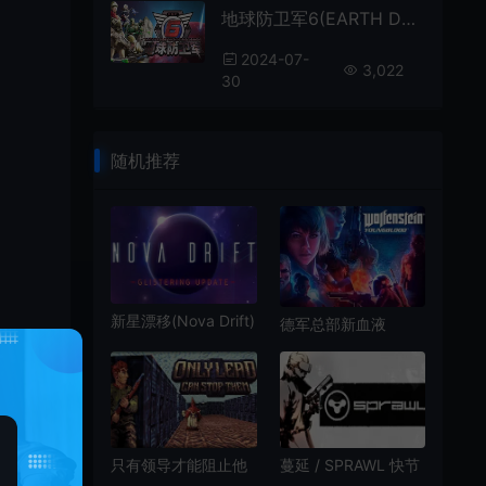
地球防卫军6(EARTH DEFENSE FORCE 6)简中|PC|TPS|第三人称动作射击游戏
2024-07-
3,022
30
随机推荐
新星漂移(Nova Drift)
德军总部新血液
强策略肉鸽太空射击
(Wolfenstein:
游戏|下载
Youngblood)简
中|PC|DLC|修改器|
第一人称射击游戏
只有领导才能阻止他
蔓延 / SPRAWL 快节