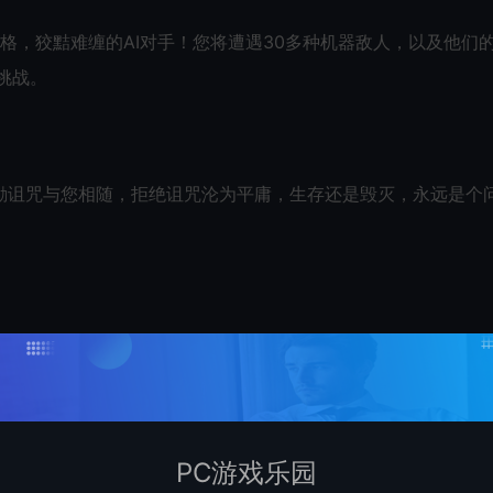
格，狡黠难缠的AI对手！您将遭遇30多种机器敌人，以及他们
挑战。
励诅咒与您相随，拒绝诅咒沦为平庸，生存还是毁灭，永远是个
寻宝的经历吧。战斗巨大摩天大楼中的自由、无数隐藏的财富，
PC游戏乐园