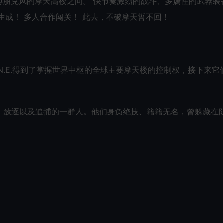
博朋克风的摩天高楼之间。 快节奏激烈的战斗、多属性的武器装
关卡生成！ 多人合作闯关！ 此去，不破摩天誓不回！
O.N.E.得到了掌握世界中枢的全球主要摩天楼的控制权，接下来它
、放逐以及追捕的一群人。他们身负绝技、籍籍无名，曾躲藏在