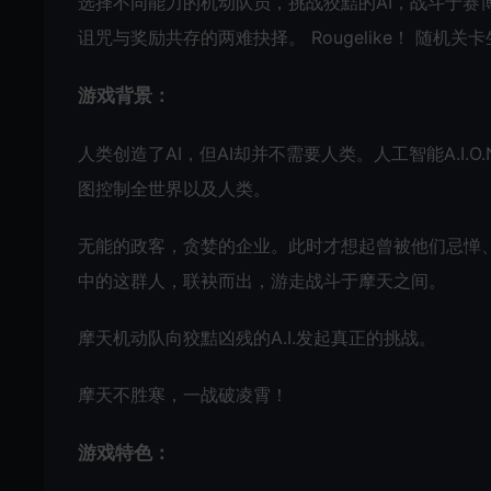
选择不同能力的机动队员，挑战狡黠的AI，战斗于赛
诅咒与奖励共存的两难抉择。 Rougelike！ 随机
游戏背景：
人类创造了AI，但AI却并不需要人类。人工智能A.I.
图控制全世界以及人类。
无能的政客，贪婪的企业。此时才想起曾被他们忌惮
中的这群人，联袂而出，游走战斗于摩天之间。
摩天机动队向狡黠凶残的A.I.发起真正的挑战。
摩天不胜寒，一战破凌霄！
游戏特色：