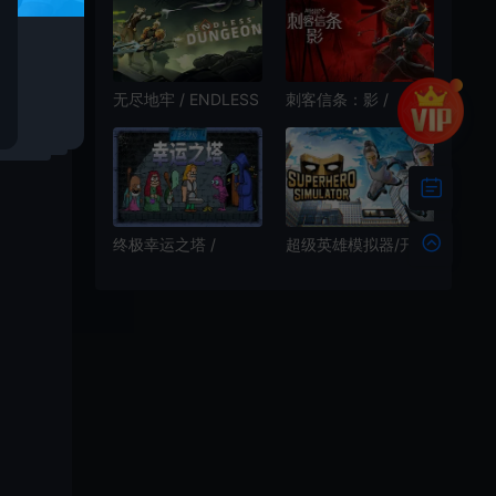
Daydream 卡通动作
存者游戏
冒险游戏
无尽地牢 / ENDLESS
刺客信条：影 /
Dungeon 塔防射击动
Assassins Creed
作游戏
Shadows 开放世界潜
行动作游戏
超级英雄模拟器/开放
终极幸运之塔 /
世界动作游戏
Lucky Tower
Superhero Simulator
Ultimate 幽默肉鸽逃
下载
脱游戏