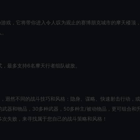
like游戏，它将带你进入令人叹为观止的赛博朋克城市的摩天楼顶
人。
式，最多支持6名摩天行者组队破敌。
），迥然不同的战斗技巧和风格：隐身、谋略、快速射击行动，
武器和物品，30多种武器，50多种主/被动物品，更可组合和
多次失败，来寻找属于您自己的战斗策略和风格！