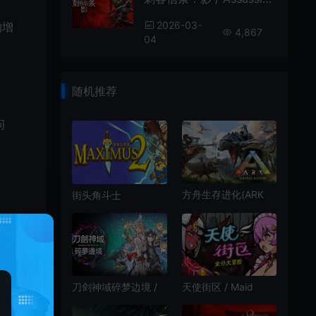
2026-03-
的增
4,867
04
随机推荐
问
方舟生存进化(ARK
街头角斗士
Survival Evolved)开
2(Maximus 2: Street
多选
放世界动作游戏|下载
Gladiators)简
中|PC|ACT|幻想风街
机清版游戏
刀剑神域碎梦边境 /
天使街区 / Maid
SWORD ART
Survivors Little
ONLINE Fractured
Angels 肉鸽竞技场幸