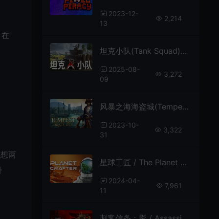
2023-12-
2,214
13
，在
坦克小队(Tank Squad)第三人称战术战斗游戏|下载
2025-08-
3,272
09
风暴之海海盗城(Tempest)简中|PC|海盗开放世界动作角色扮演游戏
2023-10-
3,322
31
或想两
星球工匠 / The Planet Crafter 太空生存类地化改造游戏
升
2024-04-
7,961
11
刺客信条：影 / Assassins Creed Shadows 开放世界潜行动作游戏