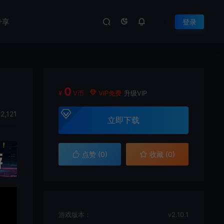
专享
登录
0
¥
V币
VIP免费
升级VIP
2,121
立即下载
点赞 (
0
)
收藏 (0)
游戏版本：
v2.10.1