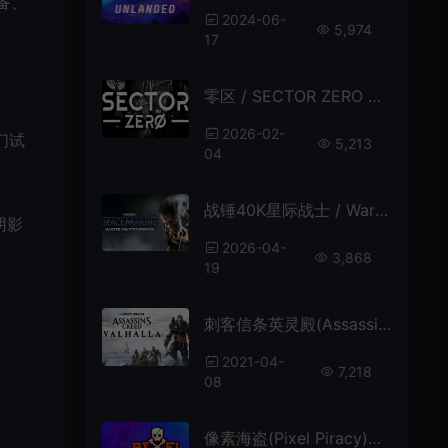
备、
2024-06-
5,974
17
零区 / SECTOR ZERO 黑暗科幻解谜冒险游戏
2026-02-
们试
5,213
04
战锤40K星际战士 / Warhammer 40,000 Space Marine 科幻动作游戏
阴影
2026-04-
3,868
19
刺客信条英灵殿(Assassin’s Creed Valhalla)开放世界动作冒险游戏|下载
2021-04-
7,218
08
像素海盗(Pixel Piracy)简中|PC|ACT|2D像素海盗冒险游戏