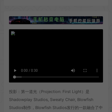
投影：第一道光（Projection: First Light）是
Shadowplay Studios, Sweaty Chair, Blowfish
Studios制作，Blowfish Studios发行的一款融合了中