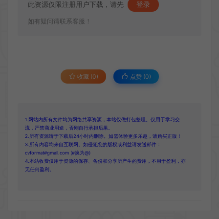
此资源仅限注册用户下载，请先
登录
如有疑问请联系客服！
收藏 (0)
点赞 (
0
)
1.网站内所有文件均为网络共享资源，本站仅做打包整理。仅用于学习交
流，严禁商业用途，否则自行承担后果。
2.所有资源请于下载后24小时内删除。如需体验更多乐趣，请购买正版！
3.所有内容均来自互联网。如侵犯您的版权或利益请发送邮件：
cvformat#gmail.com (#换为@)
4.本站收费仅用于资源的保存、备份和分享所产生的费用，不用于盈利，亦
无任何盈利。