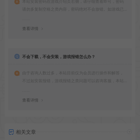
本站安装密码在游戏介绍页右侧，请仔细查看即可，密码
请勿多复制空格之类内容，密码绝对不会放错。如游戏已
更新多次版本，旧版本可能与新版密码不同，请下载最新
版安装即可。
查看详情
不会下载，不会安装，游戏报错怎么办？
由于咨询人数过多，本站目前仅为会员进行操作和解答，
不过如安装报错，游戏报错之类问题可以咨询客服，本站
会竭诚为您服务。网盘下载之类问题请自行搜索学习！谢
谢！
查看详情
相关文章