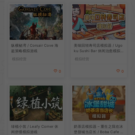
纵横秘湾 / Corsair Cove 海
美味回转寿司店模拟器 / Ugo
盗策略模拟游戏
ku Sushi Bar 休闲治愈模拟
游戏
模拟经营
模拟经营
0
0
绿植小筑 / Leafy Corner 休
奶茶店模拟器 – 重生之我在冰
闲舒缓模拟游戏
堡甜城当店长 / Boba Cafe Si