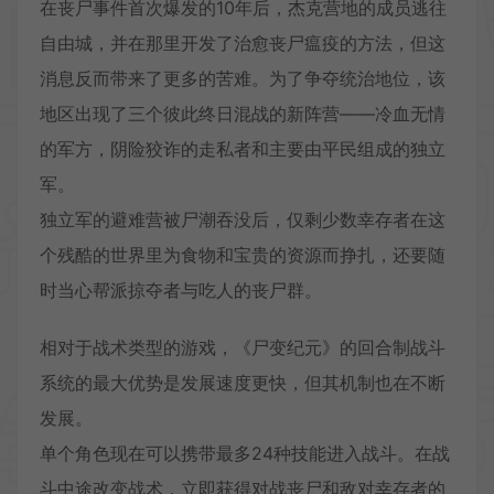
在丧尸事件首次爆发的10年后，杰克营地的成员逃往
自由城，并在那里开发了治愈丧尸瘟疫的方法，但这
消息反而带来了更多的苦难。为了争夺统治地位，该
地区出现了三个彼此终日混战的新阵营——冷血无情
的军方，阴险狡诈的走私者和主要由平民组成的独立
军。
独立军的避难营被尸潮吞没后，仅剩少数幸存者在这
个残酷的世界里为食物和宝贵的资源而挣扎，还要随
时当心帮派掠夺者与吃人的丧尸群。
相对于战术类型的游戏，《尸变纪元》的回合制战斗
系统的最大优势是发展速度更快，但其机制也在不断
发展。
单个角色现在可以携带最多24种技能进入战斗。在战
斗中途改变战术，立即获得对战丧尸和敌对幸存者的