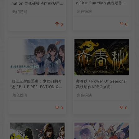
c First Guardian 类魂动作R
nation 类魂硬核动作RPG游
PG游戏
戏
角色扮演
热门游戏
0
0
蔚蓝反射四重奏：少女们的奇
亦春秋 / Power Of Seasons
迹 / BLUE REFLECTION Qu
武侠动作ARPG游戏
artet 卡通回合制RPG游戏
角色扮演
角色扮演
0
0