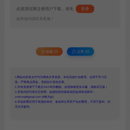
此资源仅限注册用户下载，请先
登录
如有疑问请联系客服！
收藏 (2)
点赞 (
0
)
1.网站内所有文件均为网络共享资源，本站仅做打包整理。仅用于学习交
流，严禁商业用途，否则自行承担后果。
2.所有资源请于下载后24小时内删除。如需体验更多乐趣，请购买正版！
3.所有内容均来自互联网。如侵犯您的版权或利益请发送邮件：
cvformat#gmail.com (#换为@)
4.本站收费仅用于资源的保存、备份和分享所产生的费用，不用于盈利，亦
无任何盈利。