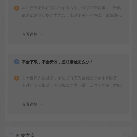
本站安装密码在游戏介绍页右侧，请仔细查看即可，密码
请勿多复制空格之类内容，密码绝对不会放错。如游戏已
更新多次版本，旧版本可能与新版密码不同，请下载最新
版安装即可。
查看详情
不会下载，不会安装，游戏报错怎么办？
由于咨询人数过多，本站目前仅为会员进行操作和解答，
不过如安装报错，游戏报错之类问题可以咨询客服，本站
会竭诚为您服务。网盘下载之类问题请自行搜索学习！谢
谢！
查看详情
相关文章