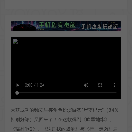
大获成功的独立生存角色扮演游戏“尸变纪元”（84％
特别好评）又回来了！在这款得到《暗黑地牢》、
《辐射1+2》、《这是我的战争》与《行尸走肉》启