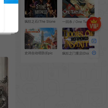
RELOADED)简
中|PC|SLG|炮塔防御
策略游戏
疯狂之石(The Stone
一回杀 / One Turn
of Madness)即时战
Kill 回合制抽卡策略游
术潜行游戏|下载
戏
史诗自动塔防(Epic
疯狂之门重启(Doors
Auto Towers)自动战
of Insanity:
斗回合策略游戏|下载
ReOpened)卡牌
Rroguelite策略游戏|
下载