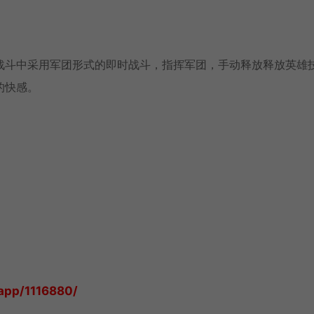
战斗中采用军团形式的即时战斗，指挥军团，手动释放释放英雄
的快感。
app/1116880/