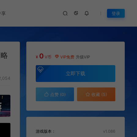
专享
登录
策略
0
¥
V币
VIP免费
升级VIP
立即下载
,054
点赞 (
0
)
收藏 (5)
游戏版本：
v1.086