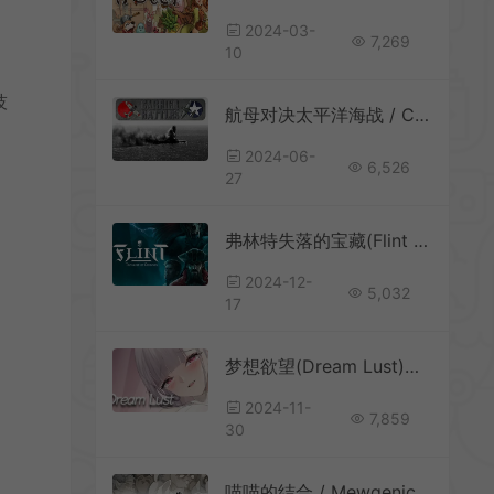
2024-03-
7,269
10
技
航母对决太平洋海战 / Carrier Battles 4 Guadalcanal 海军兵棋策略游戏
2024-06-
6,526
27
弗林特失落的宝藏(Flint – Treasure of Oblivion)海盗策略游戏|中文|攻略|视频|免费下载
2024-12-
5,032
17
梦想欲望(Dream Lust)视觉小说塔防游戏|中文|攻略|评测|绿色版
2024-11-
7,859
30
喵喵的结合 / Mewgenics 策略培育轻度肉鸽游戏