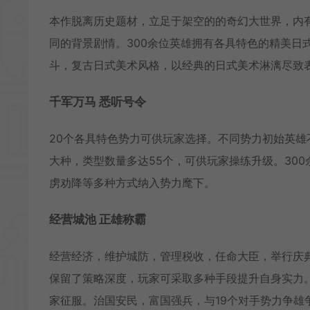
本作脱离历史题材，立足于架空的的奇幻大世界，内
同的背景剧情。300余位英雄拥有各具特色的精美日
斗，复古日式美术风格，以经典的日式美术淋漓尽致
千军万马 悉听号令
20个各具特色势力可供玩家选择。不同势力初始英
大种，类型数量多达55个，可供玩家操练升级。30
虏劝降等多种方式纳入势力麾下。
经营城池 正雄称霸
经营经济，维护城防，管理税收，任命大臣，举行庆
保留了策略深度，玩家可采取多种手段提升自身实力
家征服。治国安民，富国强兵，与19个对手势力争雄