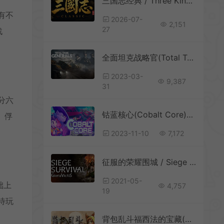
三国志经典 / Three Kingdoms Classic 回合制大战略游戏
有不
2026-07-
2,151
27
战
全面坦克战略官(Total Tank Generals)简中|PC|SLG|二战策略战棋游戏
2023-03-
9,387
31
分六
钴蓝核心(Cobalt Core)科幻肉鸽牌组建构游戏|下载
、俘
2023-11-10
7,172
征服的荣耀围城 / Siege Survival Gloria Victis 中世纪资源管理策略游戏
2021-05-
础上
4,757
19
待玩
背包乱斗福西法的宝藏(Backpack Battles)背包管理自走棋游戏|下载