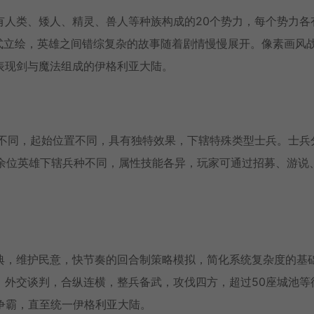
有人类、矮人、精灵、兽人等种族构成的20个势力，每个势力各
式立绘，英雄之间错综复杂的故事随着剧情慢慢展开。像素画风
表现剑与魔法组成的伊格利亚大陆。
雄不同，起始位置不同，具有独特效果，下辖特殊类型士兵。士兵
0余位英雄下辖兵种不同，属性技能各异，玩家可通过招募、游说
典，维护民意，快节奏的回合制策略模拟，简化系统复杂度的基
。外交谈判，合纵连横，整兵备武，攻伐四方，超过50座城池等
争霸，直至统一伊格利亚大陆。