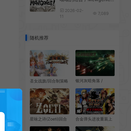
2026-02-
7,089
11
随机推荐
银河灰暗角落 /
圣女战旗/回合制策略
Nonentity Galaxy 太
战棋游戏 Banner of
空舰队策略游戏
the Maid 下载
星咏之诗(Zoeti)回合
合金弹头进攻重装上
制卡牌肉鸽游戏|下载
阵(METAL SLUG
ATTACK