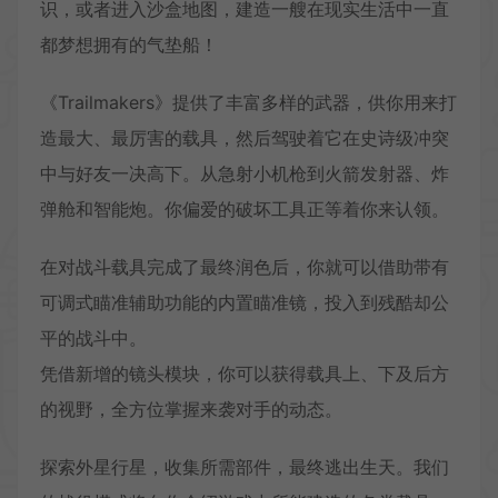
识，或者进入沙盒地图，建造一艘在现实生活中一直
都梦想拥有的气垫船！
《Trailmakers》提供了丰富多样的武器，供你用来打
造最大、最厉害的载具，然后驾驶着它在史诗级冲突
中与好友一决高下。从急射小机枪到火箭发射器、炸
弹舱和智能炮。你偏爱的破坏工具正等着你来认领。
在对战斗载具完成了最终润色后，你就可以借助带有
可调式瞄准辅助功能的内置瞄准镜，投入到残酷却公
平的战斗中。
凭借新增的镜头模块，你可以获得载具上、下及后方
的视野，全方位掌握来袭对手的动态。
探索外星行星，收集所需部件，最终逃出生天。我们