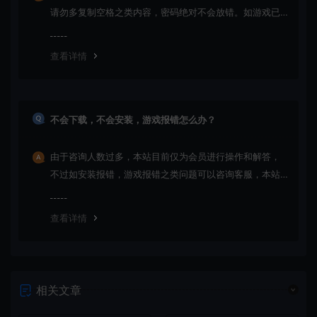
请勿多复制空格之类内容，密码绝对不会放错。如游戏已
更新多次版本，旧版本可能与新版密码不同，请下载最新
版安装即可。
查看详情
不会下载，不会安装，游戏报错怎么办？
由于咨询人数过多，本站目前仅为会员进行操作和解答，
不过如安装报错，游戏报错之类问题可以咨询客服，本站
会竭诚为您服务。网盘下载之类问题请自行搜索学习！谢
谢！
查看详情
相关文章