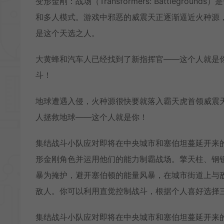
变形金刚：战场（Transformers: Battlegro
和多人模式。游戏中邪恶的威震天正逐渐逼近火种源
是这个天选之人。
大黄蜂和汽车人已经找到了新指挥官——这个人就是
斗！
地球遭遇入侵，火种源很快要就落入霸天虎首领威震
人拯救地球——这个人就是你！
集结战斗小队应对即将在中央城市和塞伯坦蔓延开来
形金刚角色并运用他们的能力制霸战场。擎天柱、钢
暴为掩护，避开塞伯顿的能量风暴，在城市街道上与
敌人。你可以利用直觉控制战斗，根据个人喜好选择
集结战斗小队应对即将在中央城市和塞伯坦蔓延开来