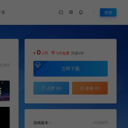
专享
登录
0
¥
V币
VIP免费
升级VIP
1,092
立即下载
点赞 (
0
)
收藏 (0)
游戏版本：
v1.15877