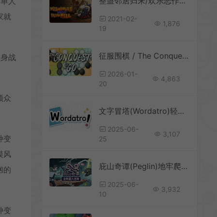
整蛊邻居归来/欢乐恶作剧游戏Neighbours back From Hell 下载
持单人
家就
2021-02-
1,876
19
征服围棋 / The Conquest of Go 策略竞技游戏
投身战
2026-01-
4,863
20
领众
文字冒塔(Wordatro)轻度肉鸽策略单词游戏|下载
2025-06-
3,107
种变
25
漠风
庇山奇谭(Peglin)地牢爬行卡牌肉鸽游戏|下载
汹的
2025-06-
3,932
10
种变