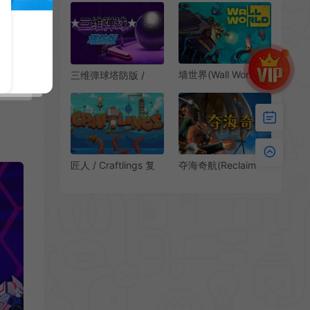
Queen 下载
筑元素类Rogue游戏
墙世界(Wall World)简
三维弹球塔防版 /
中|PC|SLG|像素风挖
Bumper Blitz TD 策
掘探索策略游戏
略塔防游戏
匠人 / Craftlings 复
夺海奇航(Reclaim
古解谜策略游戏
The Sea)航海模拟策
略肉鸽游戏|下载