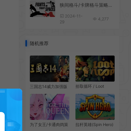
狭间格斗/卡牌格斗策略游戏 Fights in Tight Spaces 下载
2024-11-
4,277
29
随机推荐
拾取循环 / Loot
三国志14威力加强版
Loop 轻松解压放置
/ ROMANCE OF THE
类地牢游戏
THREE KINGDOMS
XIV 三国策略战争游
戏
为了女王/卡通肉鸽策
拉杆英雄(Spin Hero)
略自走棋游戏 For the
简中|PC|SLG|卡牌构