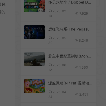
多贝尔地牢 / Dobbel Dungeon 回合制策略RPG游戏
漠风
2026-02-
汹的
7,929
19
远征飞马系(The Pegasus Expedition)太空叙事策略游戏|下载
2023-05-
8,246
30
君主中世纪重制版(Monarch Medieval Remastered)中世纪策略RPG游戏|下载
2025-08-
1,560
12
泥服泥服(Nif Nif)温馨治愈牌组构筑游戏|下载
2025-04-
2,451
24