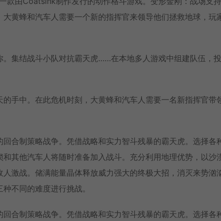
unds）是一款由Coatsink制作发行的动作格斗游戏。变形金刚：战场支
，大黄蜂和汽车人需要一个新的指挥官来领导他们拯救地球，玩
你。集结战斗小队对抗霸天虎……在本地多人游戏中组建队伍，
天的手中。在此危机时刻，大黄蜂和汽车人需要一名新指挥官带
的回合制策略战争。凭借战略和实力智斗残暴的霸天虎。选择各
锁和其他汽车人将随时准备加入战斗。充分利用地理优势，以沙
敌人激战。储满能量晶体释放威力强大的终极大招，消灭来势汹
三种不同的难度进行挑战。
的回合制策略战争。凭借战略和实力智斗残暴的霸天虎。选择各