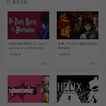
相关文章
莫索尔姆的黑暗女王 / The D
追曙 / ZhuiShu 横版民俗恐怖
ark Queen of Mortholme 多
解密游戏
结局叙事游戏
冒险解谜
冒险解谜
0
0