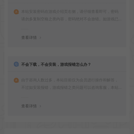
本站安装密码在游戏介绍页右侧，请仔细查看即可，密码
请勿多复制空格之类内容，密码绝对不会放错。如游戏已
更新多次版本，旧版本可能与新版密码不同，请下载最新
版安装即可。
查看详情
不会下载，不会安装，游戏报错怎么办？
由于咨询人数过多，本站目前仅为会员进行操作和解答，
不过如安装报错，游戏报错之类问题可以咨询客服，本站
会竭诚为您服务。网盘下载之类问题请自行搜索学习！谢
谢！
查看详情