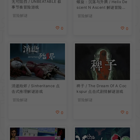
无可阻挡 / UNBEATABLE 叙
螺旋：沉落与升腾 / Helix De
事节奏冒险游戏
scent N Ascent 解谜冒险游
戏
冒险解谜
冒险解谜
0
0
消逝殆烬 / Sinheritance 点
稗子 / The Dream Of A Coc
击式推理解谜游戏
kspur 点击式剧情解谜游戏
冒险解谜
冒险解谜
0
0