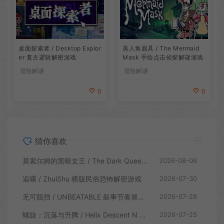
桌面探索者 / Desktop Explor
美人鱼面具 / The Mermaid
er 复古逻辑解密游戏
Mask 手绘点击侦探解谜游戏
冒险解谜
冒险解谜
0
0
猜你喜欢
莫索尔姆的黑暗女王 / The Dark Queen of Mortholme 多结局叙事游戏
2026-08-06
追曙 / ZhuiShu 横版民俗恐怖解密游戏
2026-07-30
无可阻挡 / UNBEATABLE 叙事节奏冒险游戏
2026-07-28
螺旋：沉落与升腾 / Helix Descent N Ascent 解谜冒险游戏
2026-07-25