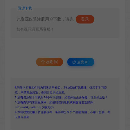
资源下载
此资源仅限注册用户下载，请先
登录
如有疑问请联系客服！
收藏 (0)
点赞 (
0
)
1.网站内所有文件均为网络共享资源，本站仅做打包整理。仅用于学习交
流，严禁商业用途，否则自行承担后果。
2.所有资源请于下载后24小时内删除。如需体验更多乐趣，请购买正版！
3.所有内容均来自互联网。如侵犯您的版权或利益请发送邮件：
cvformat#gmail.com (#换为@)
4.本站收费仅用于资源的保存、备份和分享所产生的费用，不用于盈利，亦
无任何盈利。