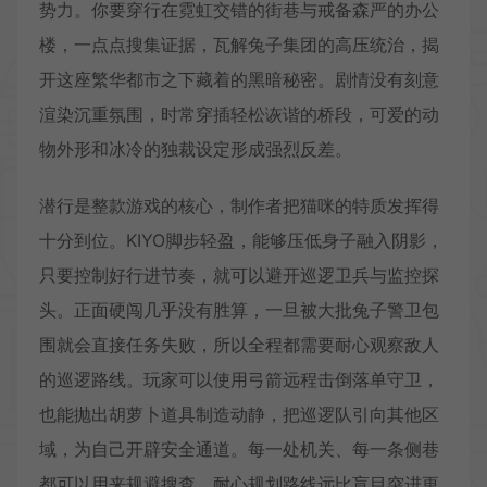
势力。你要穿行在霓虹交错的街巷与戒备森严的办公
楼，一点点搜集证据，瓦解兔子集团的高压统治，揭
开这座繁华都市之下藏着的黑暗秘密。剧情没有刻意
渲染沉重氛围，时常穿插轻松诙谐的桥段，可爱的动
物外形和冰冷的独裁设定形成强烈反差。
潜行是整款游戏的核心，制作者把猫咪的特质发挥得
十分到位。KIYO脚步轻盈，能够压低身子融入阴影，
只要控制好行进节奏，就可以避开巡逻卫兵与监控探
头。正面硬闯几乎没有胜算，一旦被大批兔子警卫包
围就会直接任务失败，所以全程都需要耐心观察敌人
的巡逻路线。玩家可以使用弓箭远程击倒落单守卫，
也能抛出胡萝卜道具制造动静，把巡逻队引向其他区
域，为自己开辟安全通道。每一处机关、每一条侧巷
都可以用来规避搜查，耐心规划路线远比盲目突进更