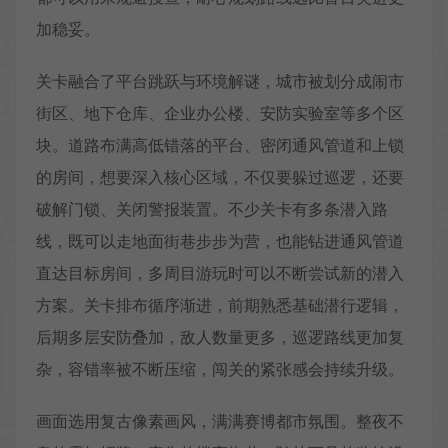
加稳妥。
关卡融合了平台跳跃与环境解谜，城市被划分成闹市
街区、地下仓库、企业办公楼、安防实验室等多个区
块。道路布满高低错落的平台、密闭通风管道和上锁
的房间，想要深入核心区域，不仅要躲过巡逻，还要
破解门锁、关闭警报装置。不少关卡有多条潜入路
线，既可以走地面街巷步步为营，也能钻进通风管道
直达目标房间，多周目游玩时可以不断尝试新的潜入
方案。关卡排布循序渐进，前期熟悉基础潜行逻辑，
后期多层安防叠加，敌人数量更多，巡逻路线更加复
杂，容错率被不断压缩，闯关的紧张感会持续升级。
画面选用复古像素画风，满满赛博都市氛围。整夜不