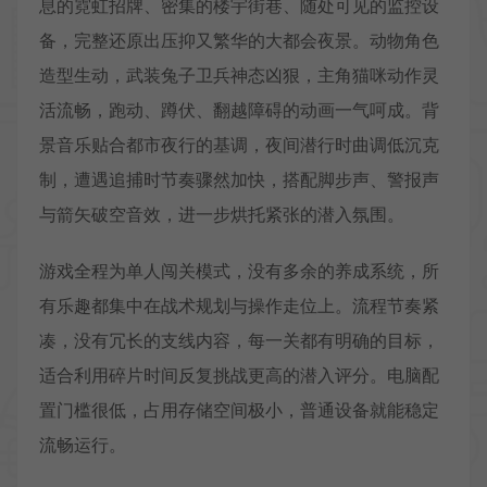
息的霓虹招牌、密集的楼宇街巷、随处可见的监控设
备，完整还原出压抑又繁华的大都会夜景。动物角色
造型生动，武装兔子卫兵神态凶狠，主角猫咪动作灵
活流畅，跑动、蹲伏、翻越障碍的动画一气呵成。背
景音乐贴合都市夜行的基调，夜间潜行时曲调低沉克
制，遭遇追捕时节奏骤然加快，搭配脚步声、警报声
与箭矢破空音效，进一步烘托紧张的潜入氛围。
游戏全程为单人闯关模式，没有多余的养成系统，所
有乐趣都集中在战术规划与操作走位上。流程节奏紧
凑，没有冗长的支线内容，每一关都有明确的目标，
适合利用碎片时间反复挑战更高的潜入评分。电脑配
置门槛很低，占用存储空间极小，普通设备就能稳定
流畅运行。