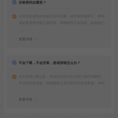
安装密码在哪里？
本站安装密码在游戏介绍页右侧，请仔细查看即可，密码
请勿多复制空格之类内容，密码绝对不会放错。如游戏已
更新多次版本，旧版本可能与新版密码不同，请下载最新
版安装即可。
查看详情
不会下载，不会安装，游戏报错怎么办？
由于咨询人数过多，本站目前仅为会员进行操作和解答，
不过如安装报错，游戏报错之类问题可以咨询客服，本站
会竭诚为您服务。网盘下载之类问题请自行搜索学习！谢
谢！
查看详情