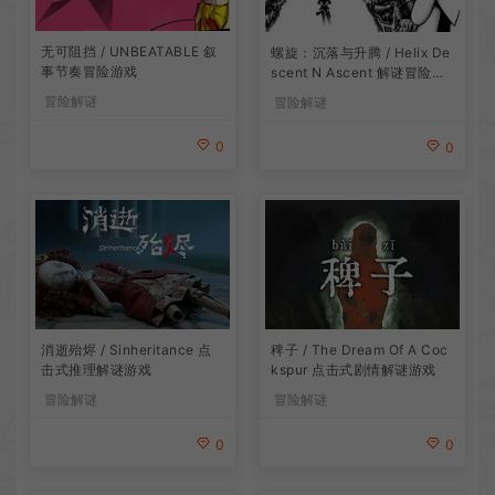
无可阻挡 / UNBEATABLE 叙
螺旋：沉落与升腾 / Helix De
事节奏冒险游戏
scent N Ascent 解谜冒险游
戏
冒险解谜
冒险解谜
0
0
消逝殆烬 / Sinheritance 点
稗子 / The Dream Of A Coc
击式推理解谜游戏
kspur 点击式剧情解谜游戏
冒险解谜
冒险解谜
0
0