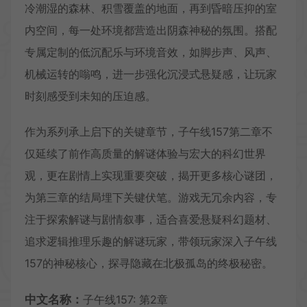
冷潮湿的森林、积雪覆盖的地面，再到昏暗压抑的室
内空间，每一处环境都营造出阴森神秘的氛围。搭配
专属定制的低沉配乐与环境音效，如脚步声、风声、
机械运转的嗡鸣，进一步强化沉浸式悬疑感，让玩家
时刻感受到未知的压迫感。
作为系列承上启下的关键章节，子午线157第二章不
仅延续了前作高质量的解谜体验与宏大的科幻世界
观，更在剧情上实现重要突破，揭开更多核心谜团，
为第三章的结局埋下关键伏笔。游戏无冗余内容，专
注于探索解谜与剧情叙事，适合喜爱悬疑科幻题材、
追求逻辑推理乐趣的解谜玩家，带领玩家深入子午线
157的神秘核心，探寻隐藏在北极孤岛的终极秘密。
中文名称：
子午线157: 第2章