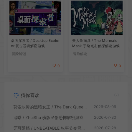
桌面探索者 / Desktop Explor
美人鱼面具 / The Mermaid
er 复古逻辑解密游戏
Mask 手绘点击侦探解谜游戏
冒险解谜
冒险解谜
0
0
猜你喜欢
莫索尔姆的黑暗女王 / The Dark Queen of Mortholme 多结局叙事游戏
2026-08-06
追曙 / ZhuiShu 横版民俗恐怖解密游戏
2026-07-30
无可阻挡 / UNBEATABLE 叙事节奏冒险游戏
2026-07-28