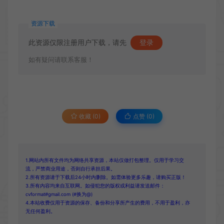
资源下载
此资源仅限注册用户下载，请先
登录
如有疑问请联系客服！
收藏 (0)
点赞 (
0
)
1.网站内所有文件均为网络共享资源，本站仅做打包整理。仅用于学习交
流，严禁商业用途，否则自行承担后果。
2.所有资源请于下载后24小时内删除。如需体验更多乐趣，请购买正版！
3.所有内容均来自互联网。如侵犯您的版权或利益请发送邮件：
cvformat#gmail.com (#换为@)
4.本站收费仅用于资源的保存、备份和分享所产生的费用，不用于盈利，亦
无任何盈利。