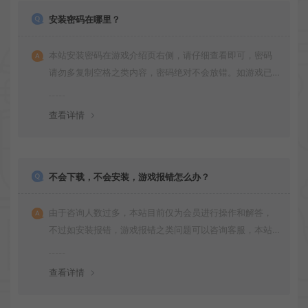
安装密码在哪里？
本站安装密码在游戏介绍页右侧，请仔细查看即可，密码
请勿多复制空格之类内容，密码绝对不会放错。如游戏已
更新多次版本，旧版本可能与新版密码不同，请下载最新
版安装即可。
查看详情
不会下载，不会安装，游戏报错怎么办？
由于咨询人数过多，本站目前仅为会员进行操作和解答，
不过如安装报错，游戏报错之类问题可以咨询客服，本站
会竭诚为您服务。网盘下载之类问题请自行搜索学习！谢
谢！
查看详情