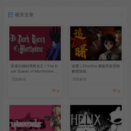
相关文章
莫索尔姆的黑暗女王 / The D
追曙 / ZhuiShu 横版民俗恐怖
ark Queen of Mortholme 多
解密游戏
结局叙事游戏
冒险解谜
冒险解谜
0
0