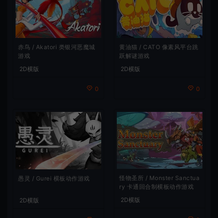
赤鸟 / Akatori 类银河恶魔城
黄油猫 / CATO 像素风平台跳
游戏
跃解谜游戏
2D横版
2D横版
0
0
怪物圣所 / Monster Sanctua
愚灵 / Gurei 横板动作游戏
ry 卡通回合制横板动作游戏
2D横版
2D横版