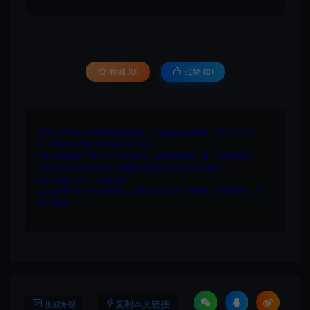
收藏 (0)
点赞 (
0
)
1.网站内所有文件均为网络共享资源，本站仅做打包整理。仅用于学习交
流，严禁商业用途，否则自行承担后果。
2.所有资源请于下载后24小时内删除。如需体验更多乐趣，请购买正版！
3.所有内容均来自互联网。如侵犯您的版权或利益请发送邮件：
cvformat#gmail.com (#换为@)
4.本站收费仅用于资源的保存、备份和分享所产生的费用，不用于盈利，亦
无任何盈利。
复制本文链接
生成海报