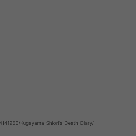
4141950/Kugayama_Shiori’s_Death_Diary/