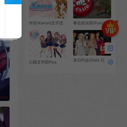
中|PC|ADV|卡通恋爱
视觉小说游戏
华音(Kanon)文字恋
拳击俱乐部(Punch
爱视觉小说游戏|下载
Club)拳击大亨管理游
戏|下载
末日约会(Date Z)简
心跳文学部Plus
中|PC|AVG|约会模拟
(Doki Doki Literature
视觉小说游戏
Club Plus!) 简中|PC|
心理恐怖视觉小说游
戏