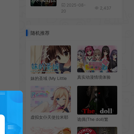
2025-08-
2,437
20
随机推荐
真实动漫情境体验
妹的圣域 (My Little
DT(Real Anime
Sister’s Special
Situation! DT)萌系恋
Place) 简中|PC|美少
爱视觉小说游|下载
女视觉小说游戏
虚拟女仆天使拉米耶
诡偶(The doll)繁
(Virtual Maid
中|PC|AVG|双结局恐
Streamer Ramie)简
怖视觉小说游戏