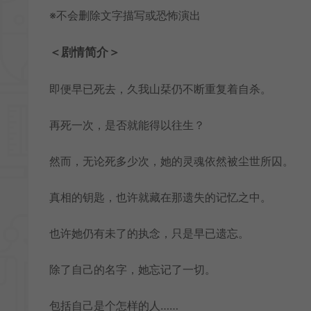
※不会删除文字描写或恐怖演出
＜剧情简介＞
即便早已死去，久我山栞仍不断重复着自杀。
再死一次，是否就能得以往生？
然而，无论死多少次，她的灵魂依然被尘世所囚。
真相的钥匙，也许就藏在那遗失的记忆之中。
也许她仍有未了的执念，只是早已遗忘。
除了自己的名字，她忘记了一切。
包括自己是个怎样的人……