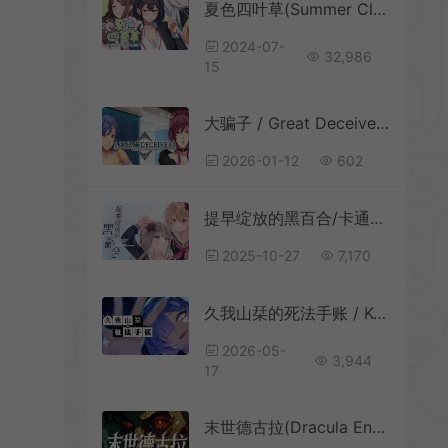
夏色四叶草(Summer Clover)卡通恋爱互动小说游戏|下载
2024-07-
32,986
15
大骗子 / Great Deceiver 科幻卡通视觉小说游戏
2026-01-12
602
提早绽放的黑百合/卡通百合恋爱视觉小说游戏 Black Lilys Tale 下载
2025-10-27
7,170
久我山栞的死法手账 / Kugayama Shioris Death Diary 恐怖悬疑视觉小说
2026-05-
3,944
17
末世德古拉(Dracula End of Days)沉浸式视觉小说游戏|下载