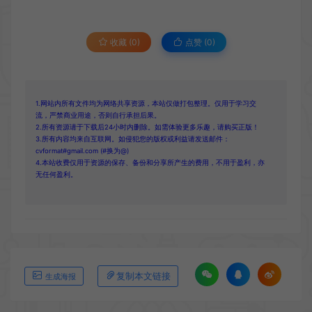
收藏 (0)
点赞 (
0
)
1.网站内所有文件均为网络共享资源，本站仅做打包整理。仅用于学习交
流，严禁商业用途，否则自行承担后果。
2.所有资源请于下载后24小时内删除。如需体验更多乐趣，请购买正版！
3.所有内容均来自互联网。如侵犯您的版权或利益请发送邮件：
cvformat#gmail.com (#换为@)
4.本站收费仅用于资源的保存、备份和分享所产生的费用，不用于盈利，亦
无任何盈利。
复制本文链接
生成海报