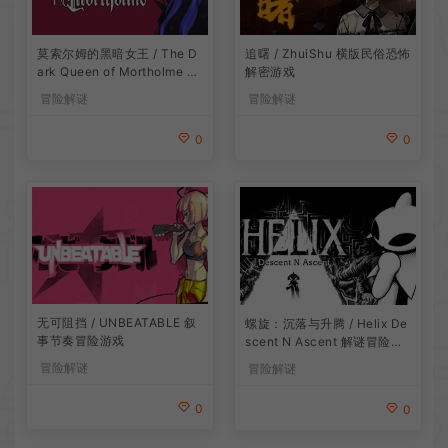
莫索尔姆的黑暗女王 / The D
追曙 / ZhuiShu 横版民俗恐怖
ark Queen of Mortholme 多
解密游戏
结局叙事游戏
冒险解谜
冒险解谜
0
0
无可阻挡 / UNBEATABLE 叙
螺旋：沉落与升腾 / Helix De
事节奏冒险游戏
scent N Ascent 解谜冒险游
戏
冒险解谜
冒险解谜
0
0