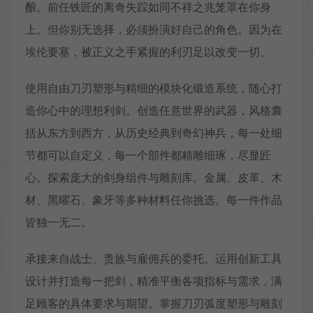
酿。前任铁匠的离奇失踪如同不祥之兆笼罩在你身
上。但你别无选择，必须扮演好自己的角色。因为在
埃伦要塞，被正义之手紧握的利刃足以改变一切。
使用自由刀刃塑形与精细的模块化锻造系统，随心打
造你心中的理想利剑。创造任意世界的武器，风格囊
括从东方到西方，从历史经典到奇幻神兵，每一处细
节都可以自定义，每一个部件都精雕细琢，尽显匠
心。探索庞大的剑身组件与雕刻库。金属、皮革、木
材、黑曜石、象牙等多种材料任你挑选。每一件作品
皆独一无二。
承接来自战士、贵族与雇佣兵的委托。运用创新工具
设计并打造每一把剑，精准平衡各项指标与需求，满
足顾客的具体要求与期望。掌握刀刃弧度塑形与雕刻