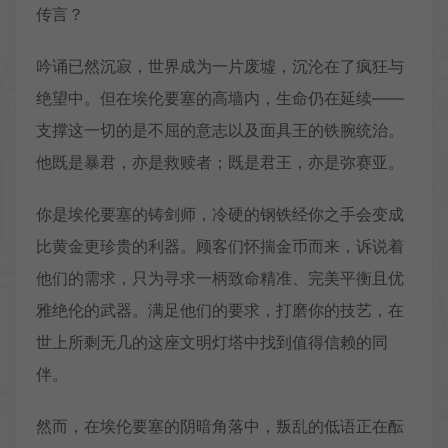
传言？
吟诵已然沉寂，世界成为一片废墟，沉沦在了疯狂与
绝望中。但在埃伦要塞的高墙内，生命仍在延续——
支撑这一切的是不屈的意志以及面具王的铁腕统治。
他既是暴君，亦是救赎者；既是君王，亦是弥赛亚。
你是埃伦要塞的铸剑师，冷硬的钢铁经你之手会变成
比黄金更珍贵的利器。顾客们怀揣金币而来，诉说着
他们的需求，只为寻求一柄致命精准、完美平衡且优
雅绝伦的武器。满足他们的要求，打磨你的技艺，在
世上所剩无几的这座文明灯塔中找到值得信赖的同
伴。
然而，在埃伦要塞的阴暗角落中，叛乱的低语正在酝