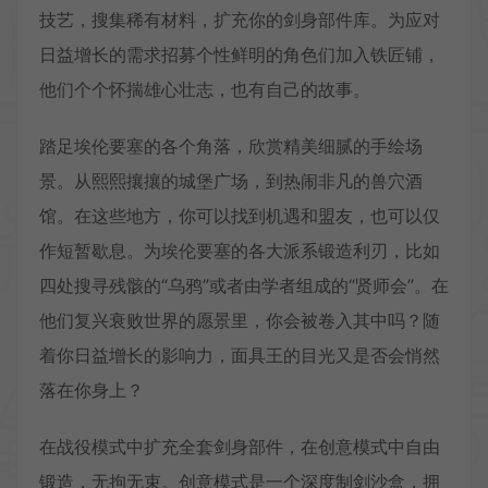
技艺，搜集稀有材料，扩充你的剑身部件库。为应对
日益增长的需求招募个性鲜明的角色们加入铁匠铺，
他们个个怀揣雄心壮志，也有自己的故事。
踏足埃伦要塞的各个角落，欣赏精美细腻的手绘场
景。从熙熙攘攘的城堡广场，到热闹非凡的兽穴酒
馆。在这些地方，你可以找到机遇和盟友，也可以仅
作短暂歇息。为埃伦要塞的各大派系锻造利刃，比如
四处搜寻残骸的“乌鸦”或者由学者组成的“贤师会”。在
他们复兴衰败世界的愿景里，你会被卷入其中吗？随
着你日益增长的影响力，面具王的目光又是否会悄然
落在你身上？
在战役模式中扩充全套剑身部件，在创意模式中自由
锻造，无拘无束。创意模式是一个深度制剑沙盒，拥