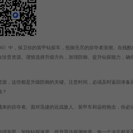
ead Oil》中，保卫你的装甲钻探车，抵御无尽的掠夺者浪潮。在残
收珍贵资源。谨慎选择升级方向，加强防御、提升钻探能力，确
资源，这些都是升级防御的关键。注意时间，必须及时返回准备
油？
涌来的掠夺者。面对迅捷的近战敌人、装甲车和远程炮击，你必
加强装甲、加快钻探速度、提升雷达探测效率。每一个决定都关