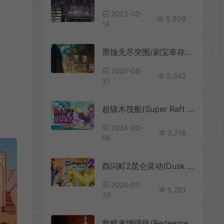
2023-02-
5,909
14
黑蚀无尽突围/刷宝幸存者游戏 Dark Erosion Endless Siege 下载
2025-08-
5,042
31
超级木筏船(Super Raft Boat Together)简中|PC|ACT|roguelike射击冒险游戏
2024-03-
3,718
06
酉闪町2昆仑灵动(Dusk Diver 2)简中|PC|ACT|动漫风剧情动作角色扮演游戏
2024-07-
5,251
30
救赎者增强版(Redeemer: Enhanced Edition)简中|PC|俯视角闯关动作冒险游戏