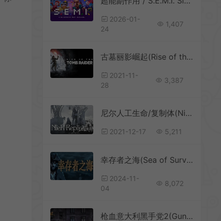
超能副作用 / S.E.M.I. Side Effects May Include 恶搞动作逃脱游戏
2026-01-
1,407
24
古墓丽影崛起(Rise of the Tomb Raider)第三人称动作RPG游戏|下载
2021-11-
3,387
28
尼尔人工生命/复制体(NieR Replicant)简中|PC|ACT|动作冒险游戏
2021-12-17
5,211
幸存者之海(Sea of Survivors)航海幸存者游戏|下载
2024-11-
8,072
04
枪血意大利黑手党2(Guns Gore and Cannoli 2)超爽横版动作游戏|下载