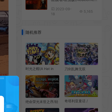
2023-09-
5,165
18
随机推荐
时光之帽(A Hat in
刀剑乱舞无双
Time)卡通风冒险解
(Touken Ranbu
谜游戏|下载
Warriors)简
中|PC|ACT|3D动作
割草游戏
奇塔利亚童话 /
绝命荣光末世之序/轻
Kitaria Fables 卡通动
肉鸽动作砍杀游戏
作冒险RPG游戏
Lethal Honor Order