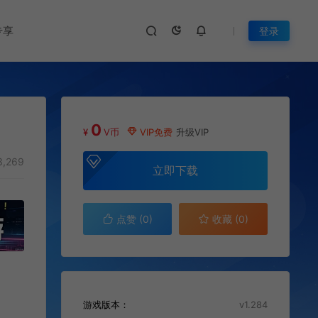
专享
登录
0
¥
V币
VIP免费
升级VIP
,269
立即下载
点赞 (
0
)
收藏 (0)
游戏版本：
v1.284