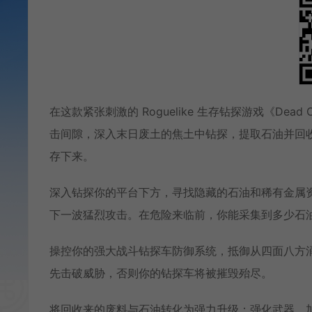
在这款紧张刺激的 Roguelike 生存钻探游戏《D
击间隙，深入末日废土的焦土中钻探，提取石油并回
存下来。
深入钻探你的平台下方，寻找隐藏的石油和稀有金属
下一波猛烈攻击。在危险来临前，你能采集到多少石
操控你的强大战斗钻探车防御系统，抵御从四面八方
先击破威胁，否则你的钻探车将被摧毁殆尽。
将回收来的废料与石油转化为强力升级：强化武器、