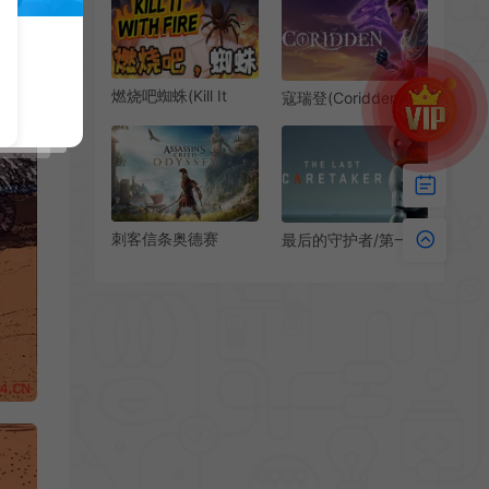
of the Apocalypse
下载
燃烧吧蜘蛛(Kill It
寇瑞登(Coridden)俯
With Fire)简
视角动作RPG游戏|下
中|PC|ACT|消灭蜘蛛
载
动作模拟游戏
刺客信条奥德赛
最后的守护者/第一人
(Assassin’s Creed
称生存动作游戏 The
Odyssey)简
Last Caretaker 下载
中|PC|ACT|修改器|
解锁|开放世界动作角
色扮演游戏