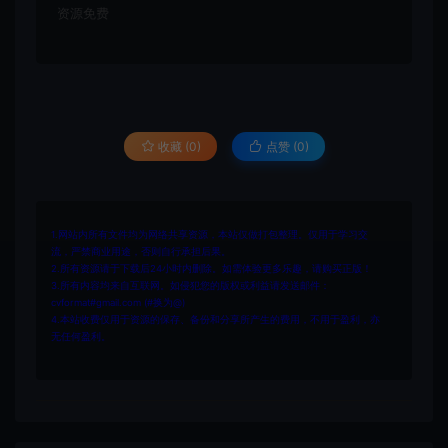
资源免费
收藏 (0)
点赞 (
0
)
1.网站内所有文件均为网络共享资源，本站仅做打包整理。仅用于学习交
流，严禁商业用途，否则自行承担后果。
2.所有资源请于下载后24小时内删除。如需体验更多乐趣，请购买正版！
3.所有内容均来自互联网。如侵犯您的版权或利益请发送邮件：
cvformat#gmail.com (#换为@)
4.本站收费仅用于资源的保存、备份和分享所产生的费用，不用于盈利，亦
无任何盈利。