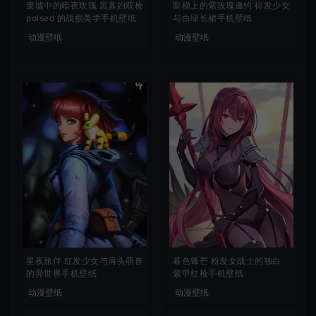
废墟中的暗夜玫瑰 黑寡妇双枪
阶梯上的紫玫瑰邀约 棕发少女
poised 的战损美学手机壁纸
与白绿长裙手机壁纸
动漫壁纸
动漫壁纸
星夜旅伴 红发少女与肩头萌兽
暮色锋芒 粉发女战士的独白
的异世界手机壁纸
紫甲红枪手机壁纸
动漫壁纸
动漫壁纸