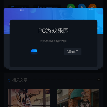
复制本文链接
生成海报
PC游戏乐园
上一篇：
下一篇：
灰烬余生的暖烬之约 棕发少女与废墟微光的希望手机壁纸
焰影狐心的炽焰誓约 黑发狐耳少女与火舞之姿的信仰手机壁纸
密码在游戏介绍页右侧
我知道了
相关文章