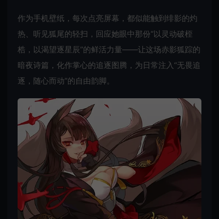
作为手机壁纸，每次点亮屏幕，都似能触到绯影的灼
热、听见狐尾的轻扫，回应她眼中那份“以灵动破桎
梏，以渴望逐星辰”的鲜活力量——让这场赤影狐踪的
暗夜诗篇，化作掌心的追逐图腾，为日常注入“无畏追
逐，随心而动”的自由韵脚。