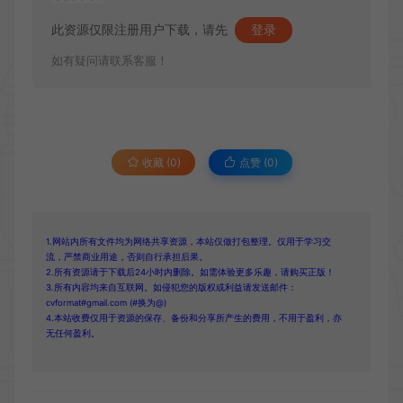
此资源仅限注册用户下载，请先
登录
如有疑问请联系客服！
收藏 (0)
点赞 (
0
)
1.网站内所有文件均为网络共享资源，本站仅做打包整理。仅用于学习交
流，严禁商业用途，否则自行承担后果。
2.所有资源请于下载后24小时内删除。如需体验更多乐趣，请购买正版！
3.所有内容均来自互联网。如侵犯您的版权或利益请发送邮件：
cvformat#gmail.com (#换为@)
4.本站收费仅用于资源的保存、备份和分享所产生的费用，不用于盈利，亦
无任何盈利。