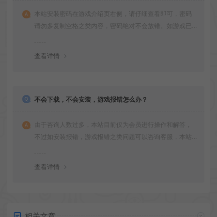
本站安装密码在游戏介绍页右侧，请仔细查看即可，密码
请勿多复制空格之类内容，密码绝对不会放错。如游戏已
更新多次版本，旧版本可能与新版密码不同，请下载最新
版安装即可。
查看详情
不会下载，不会安装，游戏报错怎么办？
由于咨询人数过多，本站目前仅为会员进行操作和解答，
不过如安装报错，游戏报错之类问题可以咨询客服，本站
会竭诚为您服务。网盘下载之类问题请自行搜索学习！谢
谢！
查看详情
相关文章