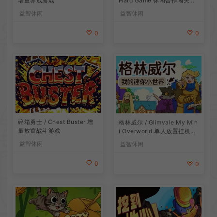
增量养成游戏
Hard Game 休闲合作闯关游
戏
益智休闲
益智休闲
0
0
碎箱勇士 / Chest Buster 增
格林威尔 / Glimvale My Min
量放置战斗游戏
i Overworld 单人放置挂机城
市建造游戏
益智休闲
益智休闲
0
0