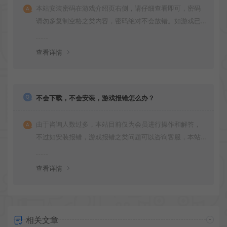
本站安装密码在游戏介绍页右侧，请仔细查看即可，密码
请勿多复制空格之类内容，密码绝对不会放错。如游戏已
更新多次版本，旧版本可能与新版密码不同，请下载最新
版安装即可。
查看详情
不会下载，不会安装，游戏报错怎么办？
由于咨询人数过多，本站目前仅为会员进行操作和解答，
不过如安装报错，游戏报错之类问题可以咨询客服，本站
会竭诚为您服务。网盘下载之类问题请自行搜索学习！谢
谢！
查看详情
相关文章