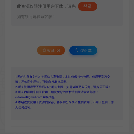
此资源仅限注册用户下载，请先
登录
如有疑问请联系客服！
收藏 (0)
点赞 (
0
)
1.网站内所有文件均为网络共享资源，本站仅做打包整理。仅用于学习交
流，严禁商业用途，否则自行承担后果。
2.所有资源请于下载后24小时内删除。如需体验更多乐趣，请购买正版！
3.所有内容均来自互联网。如侵犯您的版权或利益请发送邮件：
cvformat#gmail.com (#换为@)
4.本站收费仅用于资源的保存、备份和分享所产生的费用，不用于盈利，亦
无任何盈利。